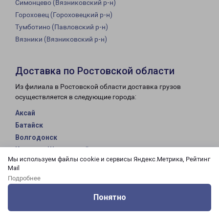
Симонцево (Вязниковский р-н)
Гороховец (Гороховецкий р-н)
Тумботино (Павловский р-н)
Вязники (Вязниковский р-н)
Доставка по Ростовской области
Из филиала в Ростовской области доставка грузов
осуществляется в следующие города:
Аксай
Батайск
Волгодонск
Каменск-Шахтинский
Мы используем файлы cookie и сервисы Яндекс.Метрика, Рейтинг
Новочеркасск
Mail
Ростов-на-Дону
Подробнее
Таганрог
Понятно
Шахты
Оцените нашу работу
Услуги
Сервисы
Меню
Кабинет
Контакты
Таганрог