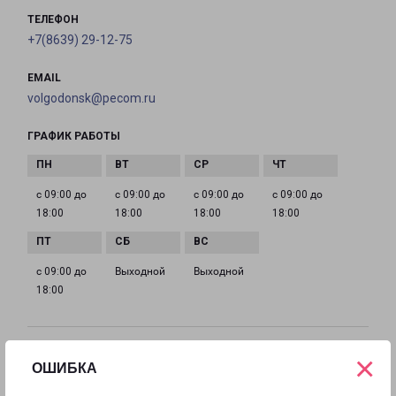
ТЕЛЕФОН
+7(8639) 29-12-75
EMAIL
volgodonsk@pecom.ru
ГРАФИК РАБОТЫ
с 09:00 до
с 09:00 до
с 09:00 до
с 09:00 до
18:00
18:00
18:00
18:00
с 09:00 до
Выходной
Выходной
18:00
×
КАМЕНСК-ШАХТИНСКИЙ
ОШИБКА
Россия, Ростовская область, Каменск-