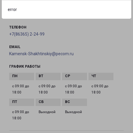
Шахтинский, Профильная улица, 11Б
error
на карте
ТЕЛЕФОН
+7(86365) 2-24-99
EMAIL
Kamensk-Shakhtinskiy@pecom.ru
ГРАФИК РАБОТЫ
с 09:00 до
с 09:00 до
с 09:00 до
с 09:00 до
18:00
18:00
18:00
18:00
с 09:00 до
Выходной
Выходной
18:00