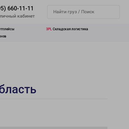
95) 660-11-11
 личный кабинет
етплейсы
3PL
Складская логистика
инов
область