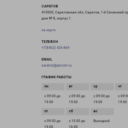
САРАТОВ
410000, Саратовская обл, Саратов, 1-й Сеченский пр
дом № 8, корпус 1.
на карте
ТЕЛЕФОН
+7(8452) 426-869
EMAIL
saratov@pecom.ru
ГРАФИК РАБОТЫ
с 09:00 до
с 09:00 до
с 09:00 до
с 09:0
19:00
19:00
19:00
19:00
с 09:00 до
с 10:00 до
Выходной
19:00
16:00