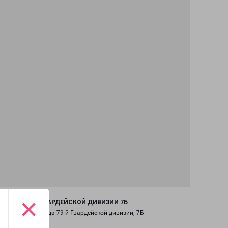
×
ТОМСК 79-Й ГВАРДЕЙСКОЙ ДИВИЗИИ 7Б
город Томск, улица 79-й Гвардейской дивизии, 7Б