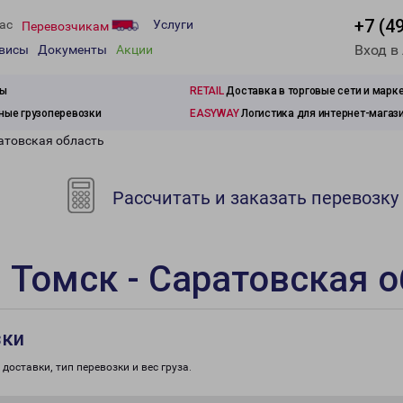
+7 (4
ас
Услуги
Перевозчикам
Вход в
рвисы
Документы
Акции
зы
RETAIL
Доставка в торговые сети и марк
ые грузоперевозки
EASYWAY
Логистика для интернет-магаз
ратовская область
Рассчитать и заказать перевозку
 Томск - Саратовская 
зки
доставки, тип перевозки и вес груза.