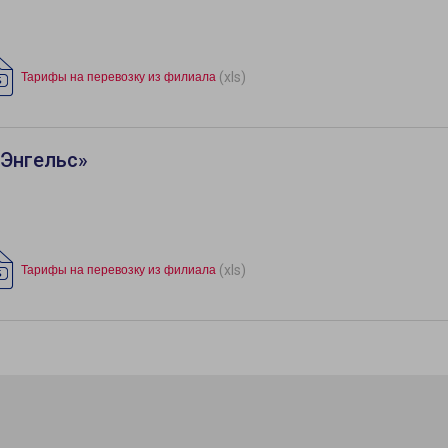
(xls)
Тарифы на перевозку из филиала
«Энгельс»
(xls)
Тарифы на перевозку из филиала