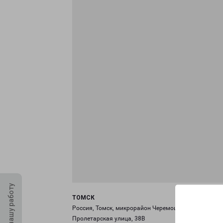
Оцените нашу работу
ТОМСК
Россия, Томск, микрорайон Черемошники,
Пролетарская улица, 38В