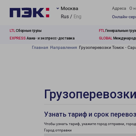
Москва
Адреса
О н
Rus /
Eng
Онлайн-се
LTL
Сборные грузы
FTL
Генеральные гру
EXPRESS
Авиа- и экспресс-доставка
GLOBAL
Международн
Главная
Направления
Грузоперевозки Томск - Са
Грузоперевозки
Узнать тариф и срок перево
Чтобы узнать тариф, укажите город отправки, город 
Город отправки