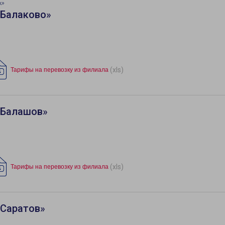
к»
«Балаково»
(xls)
Тарифы на перевозку из филиала
«Балашов»
(xls)
Тарифы на перевозку из филиала
«Саратов»