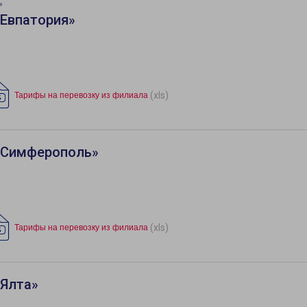
»
«Евпатория»
(xls)
Тарифы на перевозку из филиала
«Симферополь»
(xls)
Тарифы на перевозку из филиала
«Ялта»