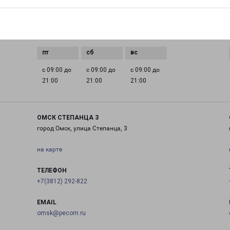
0 до
с 09:00 до
с 09:00 до
с 09:00 до
с 09:00 до
21:00
21:00
21:00
21:00
с 09:00 до
с 09:00 до
с 09:00 до
21:00
21:00
21:00
ОМСК СТЕПАНЦА 3
город Омск, улица Степанца, 3
на карте
ТЕЛЕФОН
+7(3812) 292-822
EMAIL
omsk@pecom.ru