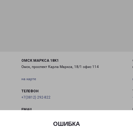
ОМСК МАРКСА 18К1
Омск, проспект Карла Маркса, 18/1 офис 114
на карте
ТЕЛЕФОН
+7(3812) 292-822
EMAIL
omsk@pecom.ru
ОШИБКА
ГРАФИК РАБОТЫ