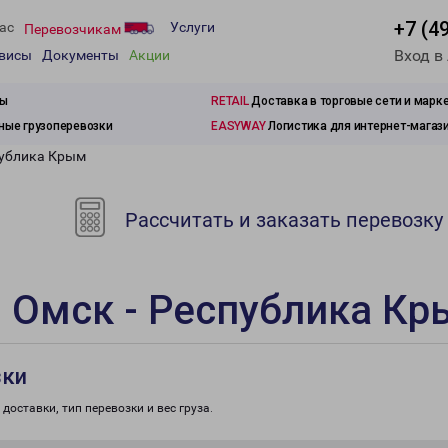
+7 (4
ас
Услуги
Перевозчикам
Вход в
рвисы
Документы
Акции
зы
RETAIL
Доставка в торговые сети и марк
ые грузоперевозки
EASYWAY
Логистика для интернет-магаз
публика Крым
Рассчитать и заказать перевозку
 Омск - Республика К
зки
доставки, тип перевозки и вес груза.