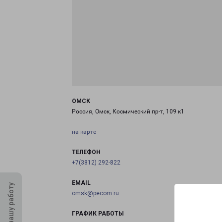
ОМСК
Россия, Омск, Космический пр-т, 109 к1
на карте
ТЕЛЕФОН
+7(3812) 292-822
EMAIL
Оцените нашу работу
omsk@pecom.ru
ГРАФИК РАБОТЫ