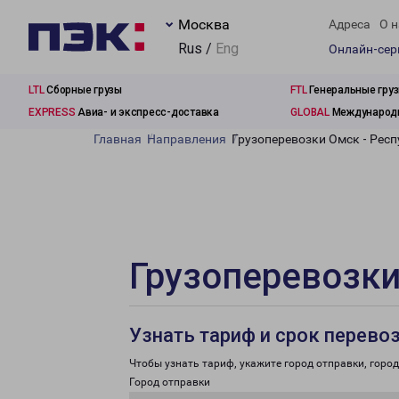
Москва
Адреса
О н
Rus /
Eng
Онлайн-се
LTL
Сборные грузы
FTL
Генеральные гру
EXPRESS
Авиа- и экспресс-доставка
GLOBAL
Международн
Главная
Направления
Грузоперевозки Омск - Рес
Грузоперевозки
Узнать тариф и срок перево
Чтобы узнать тариф, укажите город отправки, город 
Город отправки