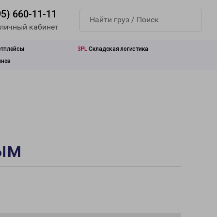
95) 660-11-11
 личный кабинет
етплейсы
3PL
Складская логистика
инов
рым