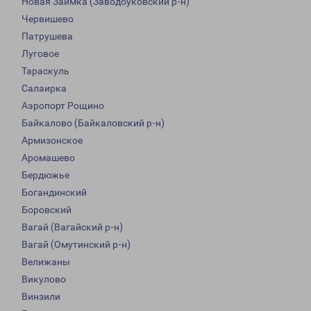
Новая Заимка (Заводоуковский р-н)
Червишево
Патрушева
Луговое
Тараскуль
Салаирка
Аэропорт Рощино
Байкалово (Байкаловский р-н)
Армизонское
Аромашево
Бердюжье
Богандинский
Боровский
Вагай (Вагайский р-н)
Вагай (Омутинский р-н)
Велижаны
Викулово
Винзили