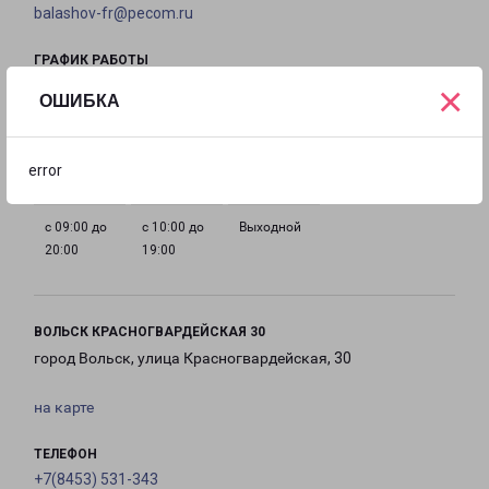
balashov-fr@pecom.ru
ГРАФИК РАБОТЫ
×
ОШИБКА
с 09:00 до
с 09:00 до
с 09:00 до
с 09:00 до
20:00
20:00
20:00
20:00
error
с 09:00 до
с 10:00 до
Выходной
20:00
19:00
ВОЛЬСК КРАСНОГВАРДЕЙСКАЯ 30
город Вольск, улица Красногвардейская, 30
на карте
ТЕЛЕФОН
+7(8453) 531-343