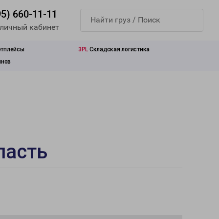
95) 660-11-11
 личный кабинет
етплейсы
3PL
Складская логистика
инов
ласть