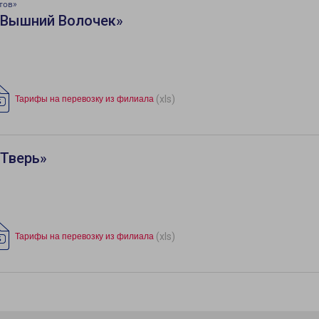
тов»
«Вышний Волочек»
(xls)
Тарифы на перевозку из филиала
«Тверь»
(xls)
Тарифы на перевозку из филиала