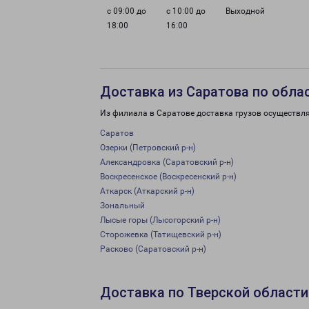
с 09:00 до
с 10:00 до
Выходной
18:00
16:00
Доставка из Саратова по обла
Из филиала в Саратове доставка грузов осуществля
Саратов
Озерки (Петровский р-н)
Александровка (Саратовский р-н)
Воскресенское (Воскресенский р-н)
Аткарск (Аткарский р-н)
Зональный
Лысые горы (Лысогорский р-н)
Сторожевка (Татищевский р-н)
Расково (Саратовский р-н)
Доставка по Тверской области