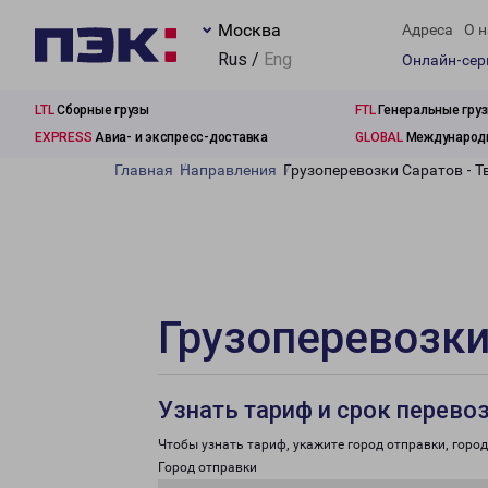
Москва
Адреса
О н
Rus /
Eng
Онлайн-се
LTL
Сборные грузы
FTL
Генеральные гру
EXPRESS
Авиа- и экспресс-доставка
GLOBAL
Международн
Главная
Направления
Грузоперевозки Саратов - Т
Грузоперевозки
Узнать тариф и срок перево
Чтобы узнать тариф, укажите город отправки, город 
Город отправки