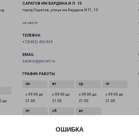
САРАТОВ ИМ БАРДИНА И.П. 10
-д,
город Саратов, улица им Бардина И.П., 10
на карте
ТЕЛЕФОН
+7(8452) 426-869
EMAIL
saratov@pecom.ru
ГРАФИК РАБОТЫ
с 09:00 до
с 09:00 до
с 09:00 до
с 09:00 до
0 до
21:00
21:00
21:00
21:00
с 09:00 до
с 09:00 до
с 09:00 до
21:00
21:00
21:00
ОШИБКА