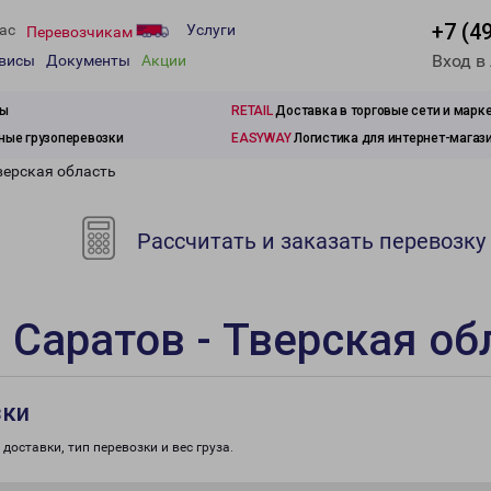
+7 (4
ас
Услуги
Перевозчикам
Вход в
рвисы
Документы
Акции
зы
RETAIL
Доставка в торговые сети и марк
ые грузоперевозки
EASYWAY
Логистика для интернет-магаз
верская область
Рассчитать и заказать перевозку
 Саратов - Тверская об
зки
доставки, тип перевозки и вес груза.