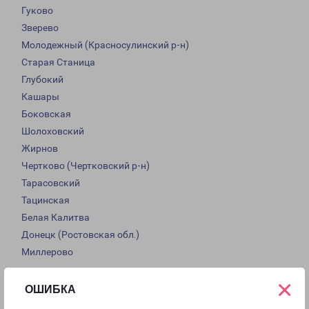
Гуково
Зверево
Молодежный (Красносулинский р-н)
Старая Станица
Глубокий
Кашары
Боковская
Шолоховский
Жирнов
Чертково (Чертковский р-н)
Тарасовский
Тацинская
Белая Калитва
Донецк (Ростовская обл.)
Миллерово
×
ОШИБКА
Доставка по Карачаево-Черкесской