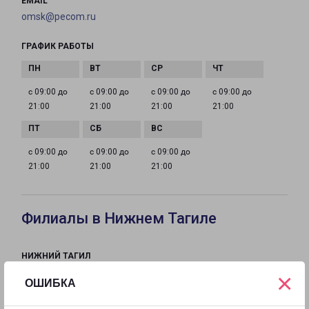
EMAIL
omsk@pecom.ru
ГРАФИК РАБОТЫ
с 09:00 до
с 09:00 до
с 09:00 до
с 09:00 до
21:00
21:00
21:00
21:00
с 09:00 до
с 09:00 до
с 09:00 до
21:00
21:00
21:00
Филиалы в Нижнем Тагиле
НИЖНИЙ ТАГИЛ
Россия, Свердловская область, Нижний Тагил,
×
ОШИБКА
Восточное шоссе, 17А