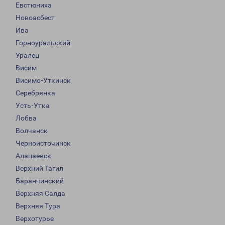
Евстюниха
Новоасбест
Ива
Горноуральский
Уралец
Висим
Висимо-Уткинск
Серебрянка
Усть-Утка
Лобва
Волчанск
Черноисточинск
Алапаевск
Верхний Тагил
Баранчинский
Верхняя Салда
Верхняя Тура
Верхотурье