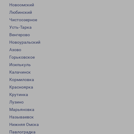
Новоомский
Любинский
Чистоозерное
Усть-Тарка
Венгерово
Новоуральский
Азово
Горьковское
Исилькуль
Калачинск
Кормиловка
Красноярка
Крутинка
Лузино
Марьяновка
Называевск
Нижняя Омска
Павлоградка