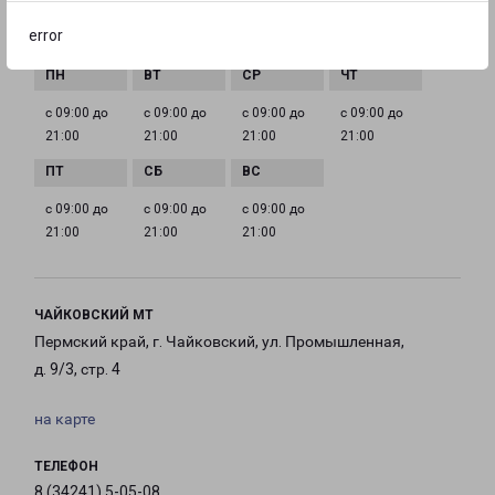
error
ГРАФИК РАБОТЫ
с 09:00 до
с 09:00 до
с 09:00 до
с 09:00 до
21:00
21:00
21:00
21:00
с 09:00 до
с 09:00 до
с 09:00 до
21:00
21:00
21:00
ЧАЙКОВСКИЙ МТ
Пермский край, г. Чайковский, ул. Промышленная,
д. 9/3, стр. 4
на карте
ТЕЛЕФОН
8 (34241) 5-05-08