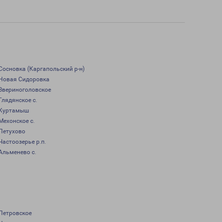
Сосновка (Каргапольский р-н)
Новая Сидоровка
Звериноголовское
Глядянское с.
Куртамыш
Мехонское с.
Петухово
Частоозерье р.п.
Альменево с.
Петровское