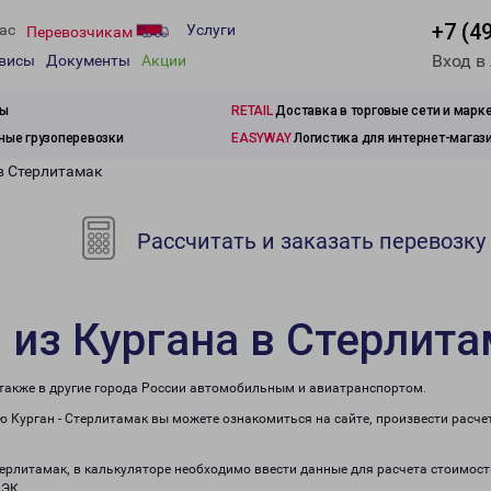
+7 (4
ас
Услуги
Перевозчикам
Вход в
рвисы
Документы
Акции
зы
RETAIL
Доставка в торговые сети и марк
ые грузоперевозки
EASYWAY
Логистика для интернет-магаз
в Стерлитамак
Рассчитать и заказать перевозку
 из Кургана в Стерлит
 также в другие города России автомобильным и авиатранспортом.
 Курган - Стерлитамак вы можете ознакомиться на сайте, произвести расч
терлитамак, в калькуляторе необходимо ввести данные для расчета стоимост
ПЭК.