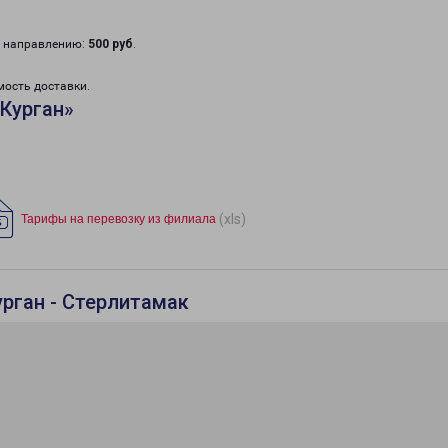
у направлению:
500 руб
.
мость доставки.
Курган»
(xls)
Тарифы на перевозку из филиала
урган - Стерлитамак