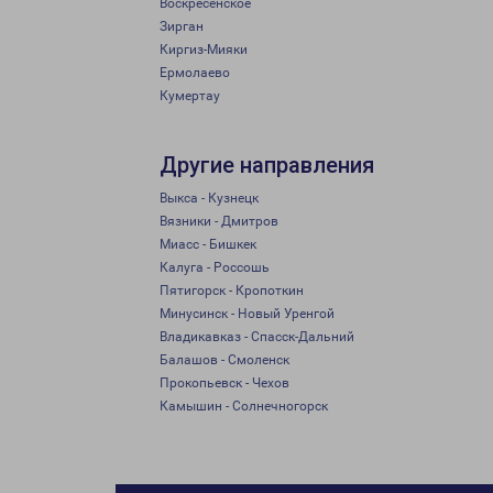
Воскресенское
Зирган
Киргиз-Мияки
Ермолаево
Кумертау
Другие направления
Выкса - Кузнецк
Вязники - Дмитров
Миасс - Бишкек
Калуга - Россошь
Пятигорск - Кропоткин
Минусинск - Новый Уренгой
Владикавказ - Спасск-Дальний
Балашов - Смоленск
Прокопьевск - Чехов
Камышин - Солнечногорск