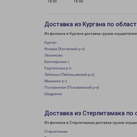
18:00
16:00
Доставка из Кургана по област
Из филиала в Кургане доставка грузов осуществляе
Курган
Иковка (Кетовский р-н)
Лесниково
Белозерское с.
Каргаполье р.п.
Лебяжье (Лебяжьевский р-н)
Мишкино р.п.
Половинное (Половинский р-н)
Шадринск
Доставка из Стерлитамака по 
Из филиала в Стерлитамаке доставка грузов осуще
Стерлитамак