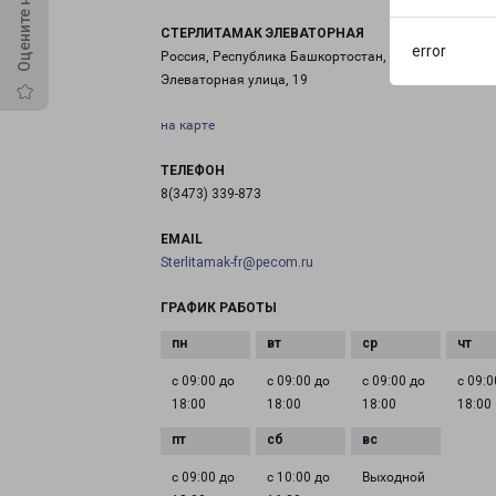
СТЕРЛИТАМАК ЭЛЕВАТОРНАЯ
error
Россия, Республика Башкортостан, Стерлитамак,
Элеваторная улица, 19
на карте
ТЕЛЕФОН
8(3473) 339-873
EMAIL
Sterlitamak-fr@pecom.ru
ГРАФИК РАБОТЫ
с 09:00 до
с 09:00 до
с 09:00 до
с 09:0
18:00
18:00
18:00
18:00
с 09:00 до
с 10:00 до
Выходной