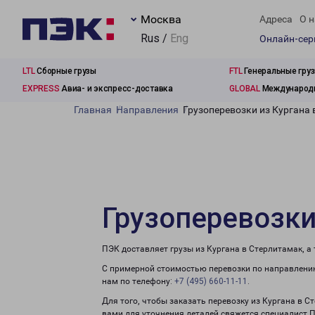
Москва
Адреса
О н
Rus /
Eng
Онлайн-се
LTL
Сборные грузы
FTL
Генеральные гру
EXPRESS
Авиа- и экспресс-доставка
GLOBAL
Международн
Главная
Направления
Грузоперевозки из Кургана 
Грузоперевозки
ПЭК доставляет грузы из Кургана в Стерлитамак, а
С примерной стоимостью перевозки по направлению
нам по телефону:
+7 (495) 660-11-11
.
Для того, чтобы заказать перевозку из Кургана в С
вами для уточнения деталей свяжется специалист 