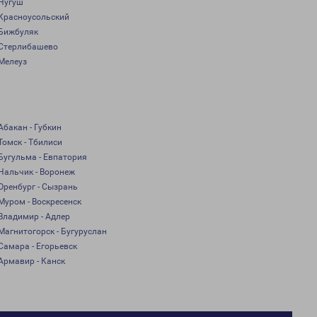
Нугуш
Красноусольский
Бижбуляк
Стерлибашево
Мелеуз
Абакан - Губкин
Томск - Тбилиси
Бугульма - Евпатория
Нальчик - Воронеж
Оренбург - Сызрань
Муром - Воскресенск
Владимир - Адлер
Магнитогорск - Бугуруслан
Самара - Егорьевск
Армавир - Канск