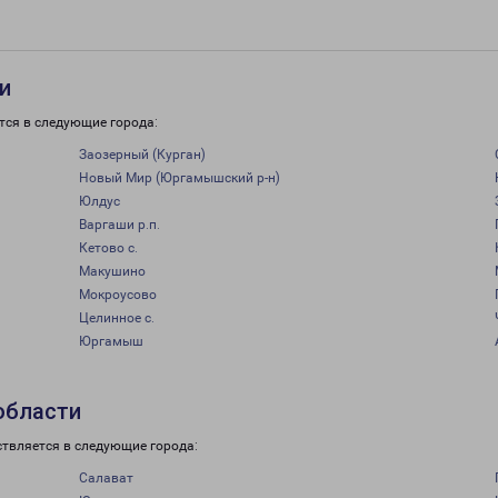
и
тся в следующие города:
Заозерный (Курган)
Новый Мир (Юргамышский р-н)
Юлдус
Варгаши р.п.
Кетово с.
Макушино
Мокроусово
Целинное с.
Юргамыш
области
ствляется в следующие города:
Салават