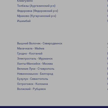
Юмагузино
Толбазы (Аургазинский р-н)
Федоровка (Федоровский р-н)
Мраково (Кугарчинский р-н)
Ишимбай
Вышний Волочек - Северодвинск
Махачкала - Майма
Гродно - Костанай
Электросталь - Мурманск
Ханты-Мансийск - Москва
Великие Луки - Ставрополь
Невинномысск - Белгород
Бузулук - Севастополь
Острогожск - Коломна
Волжский - Рубцовск