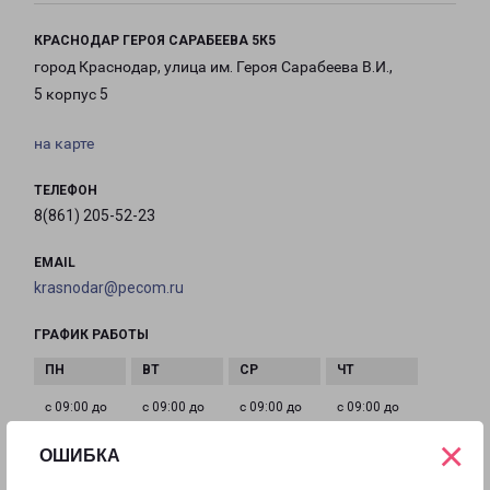
КРАСНОДАР ГЕРОЯ САРАБЕЕВА 5К5
город Краснодар, улица им. Героя Сарабеева В.И.,
5 корпус 5
на карте
ТЕЛЕФОН
8(861) 205-52-23
EMAIL
krasnodar@pecom.ru
ГРАФИК РАБОТЫ
с 09:00 до
с 09:00 до
с 09:00 до
с 09:00 до
21:00
21:00
21:00
21:00
×
ОШИБКА