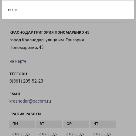
с 09:00 до
с 09:00 до
с 09:00 до
error
21:00
21:00
21:00
КРАСНОДАР ГРИГОРИЯ ПОНОМАРЕНКО 45
город Краснодар, улица им. Григория
Пономаренко, 45
на карте
ТЕЛЕФОН
8(861) 205-52-23
EMAIL
krasnodar@pecom.ru
ГРАФИК РАБОТЫ
с 09:00 до
с 09:00 до
с 09:00 до
с 09:00 до