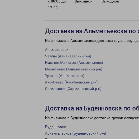
с 08:00 до
Выходной
Выходной
17:00
Доставка из Альметьевска по 
Из филиала в Альметьевске доставка грузов осуще
Альметьевск
Чалпы (Азнакаевский р-н)
Нижняя Мактама (Альметьевск)
Маметьево (Альметьевский р-н)
Урсала (Альметьевск)
Аксубаево (Аксубаевский р-н)
Сарманово (Сармановский р-н)
Доставка из Буденновска по о
Из филиала в Буденновске доставка грузов осущест
Буденновск
Архангельское (Буденновский р-н)