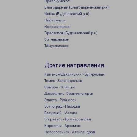
Правокумское
Благодарный (Благодарненский р-н)
Искра (Буденновский р-н)
Нефтекумск
Новоселицкое
Прасковея (Буденновский р-н)
Сотниковское
Томузловское
Другие направления
Каменск-Шахтинский - Бугуруслан
Томск - Зеленодольск
Самара - Клинцы
Дзержинск - Солнечногорск
Элиста - Рубцовск
Волгоград - Находка
Волжский - Москва
Егорьевск - Димитровград
Боровичи - Арзамас
Новороссийск - Александров