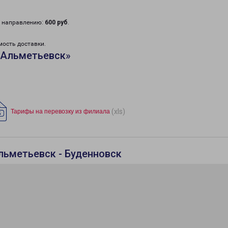
у направлению:
600 руб
.
мость доставки.
«Альметьевск»
(xls)
Тарифы на перевозку из филиала
льметьевск - Буденновск