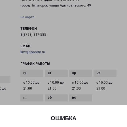
город Пятигорск, улица Адмиральского, 49
на карте
ТЕЛЕФОН
8(8793) 317-585
EMAIL
kmv@pecom.ru
ГРАФИК РАБОТЫ
с 10:00 до
с 10:00 до
с 10:00 до
с 10:00 до
0 до
21:00
21:00
21:00
21:00
с 10:00 до
с 10:00 до
с 10:00 до
21:00
21:00
21:00
ОШИБКА