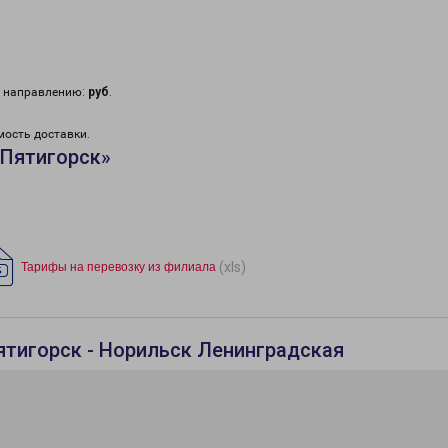
у направлению:
руб
.
мость доставки.
«Пятигорск»
(xls)
Тарифы на перевозку из филиала
ятигорск - Норильск Ленинградская