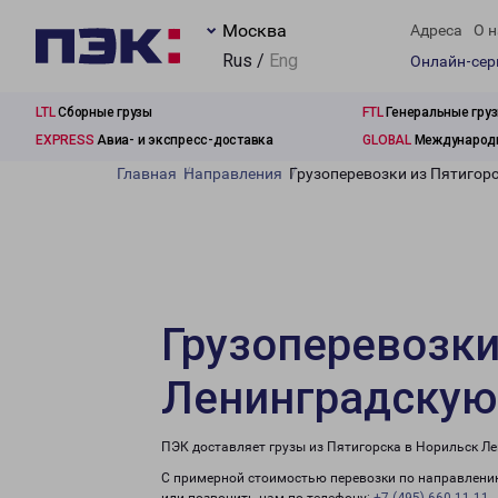
Москва
Адреса
О н
Rus /
Eng
Онлайн-се
LTL
Сборные грузы
FTL
Генеральные гру
EXPRESS
Авиа- и экспресс-доставка
GLOBAL
Международн
Главная
Направления
Грузоперевозки из Пятигор
Грузоперевозки
Ленинградскую
ПЭК доставляет грузы из Пятигорска в Норильск Л
С примерной стоимостью перевозки по направлению