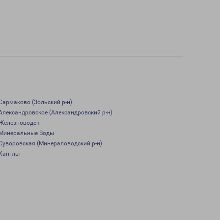
Сармаково (Зольский р-н)
Александровское (Александровский р-н)
Железноводск
Минеральные Воды
Суворовская (Минераловодский р-н)
Канглы