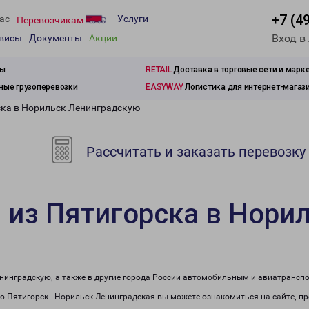
+7 (4
ас
Услуги
Перевозчикам
Вход в
рвисы
Документы
Акции
зы
RETAIL
Доставка в торговые сети и марк
ые грузоперевозки
EASYWAY
Логистика для интернет-магаз
ска в Норильск Ленинградскую
Рассчитать и заказать перевозку
 из Пятигорска в Нори
енинградскую, а также в другие города России автомобильным и авиатрансп
 Пятигорск - Норильск Ленинградская вы можете ознакомиться на сайте, п