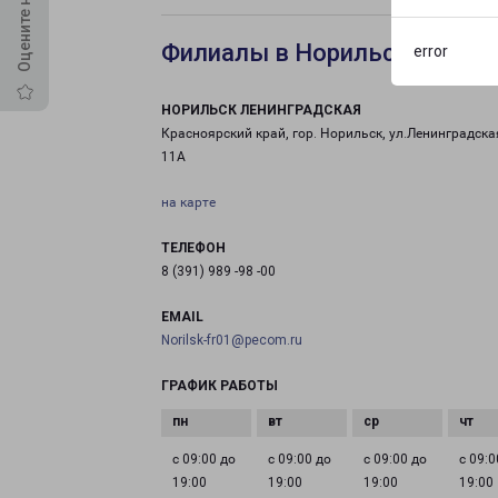
Филиалы в Норильске Лени
error
НОРИЛЬСК ЛЕНИНГРАДСКАЯ
Красноярский край, гор. Норильск, ул.Ленинградская
11А
на карте
ТЕЛЕФОН
8 (391) 989 -98 -00
EMAIL
Norilsk-fr01@pecom.ru
ГРАФИК РАБОТЫ
с 09:00 до
с 09:00 до
с 09:00 до
с 09:0
19:00
19:00
19:00
19:00