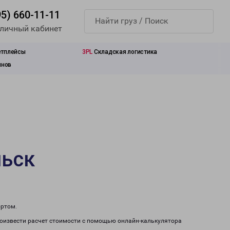
95) 660-11-11
 личный кабинет
етплейсы
3PL
Складская логистика
инов
льск
ортом.
роизвести расчет стоимости с помощью онлайн-калькулятора