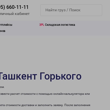
95) 660-11-11
 личный кабинет
етплейсы
3PL
Складская логистика
инов
Ташкент Горького
том.
извести расчет стоимости с помощью онлайн-калькулятора или
чета стоимости доставки и заполнить заявку. После заполнения