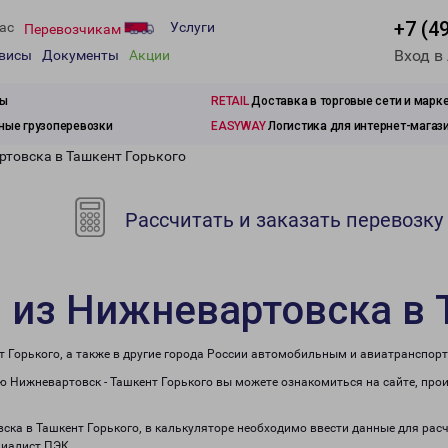
+7 (4
ас
Услуги
Перевозчикам
Вход в
рвисы
Документы
Акции
зы
RETAIL
Доставка в торговые сети и марк
ые грузоперевозки
EASYWAY
Логистика для интернет-магаз
ртовска в Ташкент Горького
Рассчитать и заказать перевозку
 из Нижневартовска в 
 Горького, а также в другие города России автомобильным и авиатранспор
 Нижневартовск - Ташкент Горького вы можете ознакомиться на сайте, про
вска в Ташкент Горького, в калькуляторе необходимо ввести данные для рас
циалист ПЭК.