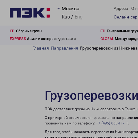
Москва
Адреса
О н
Rus /
Eng
Онлайн-се
LTL
Сборные грузы
FTL
Генеральные гру
EXPRESS
Авиа- и экспресс-доставка
GLOBAL
Международн
Главная
Направления
Грузоперевозки из Нижнева
Грузоперевозки
ПЭК доставляет грузы из Нижневартовска в Ташкент
С примерной стоимостью перевозки по направлению
позвонить нам по телефону:
+7 (495) 660-11-11
.
Для того, чтобы заказать перевозку из Нижневарто
заявки с вами для уточнения деталей свяжется спе