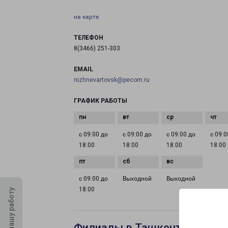
на карте
ТЕЛЕФОН
8(3466) 251-303
EMAIL
nizhnevartovsk@pecom.ru
ГРАФИК РАБОТЫ
с 09:00 до
с 09:00 до
с 09:00 до
с 09:0
18:00
18:00
18:00
18:00
с 09:00 до
Выходной
Выходной
18:00
Оцените нашу работу
Филиалы в Ташкенте Горько