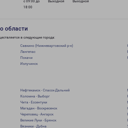
с 09:00 до
Выходной
Выходной
18:00
о области
ществляется в следующие города:
Савкино (Нижневартовский р-н)
Лангепас
Покачи
Излучинск
Нефтекамск - Спасск-Дальний
Коломна - Выборг
Чита - Ессентуки
Магадан - Воскресенск
Череповец - Ангарск
Великие Луки - Брянск
Вязники - Дубна