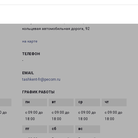
ТАШКЕНТ ФИЗ.ЛИЦА
рам
Республика Узбекистан,г. Ташкент, Ташкентская
кольцевая автомобильная дорога, 92
на карте
ТЕЛЕФОН
-
EMAIL
tashkent-fr@pecom.ru
ГРАФИК РАБОТЫ
0 до
с 09:00 до
с 09:00 до
с 09:00 до
с 09:00 до
18:00
18:00
18:00
18:00