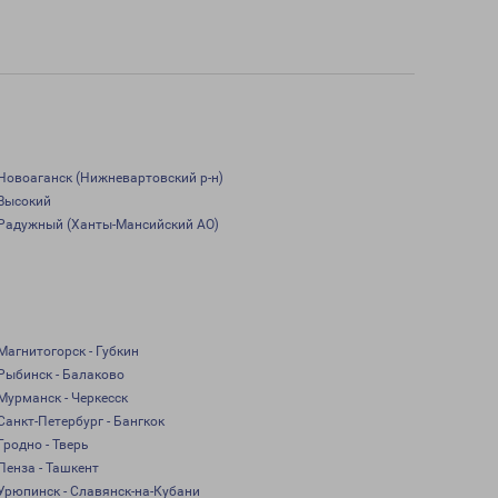
Новоаганск (Нижневартовский р-н)
Высокий
Радужный (Ханты-Мансийский АО)
Магнитогорск - Губкин
Рыбинск - Балаково
Мурманск - Черкесск
Санкт-Петербург - Бангкок
Гродно - Тверь
Пенза - Ташкент
Урюпинск - Славянск-на-Кубани