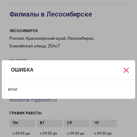
Филиалы в Лесосибирске
ЛЕСОСИБИРСК
Россия, Красноярский край, Лесосибирск,
Енисейская улица, 25Ас7
на карте
×
ОШИБКА
ТЕЛЕФОН
8(39145) 222-90
error
EMAIL
lesosibirsk-fr@pecom.ru
ГРАФИК РАБОТЫ
с 09:00 до
с 09:00 до
с 09:00 до
с 09:00 до