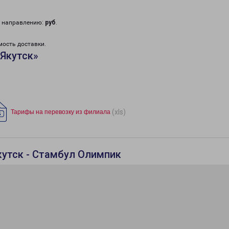
у направлению:
руб
.
мость доставки.
Якутск»
(xls)
Тарифы на перевозку из филиала
кутск - Стамбул Олимпик