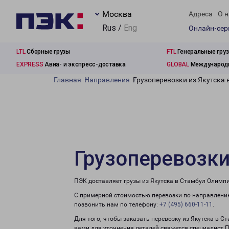
Москва
Адреса
О н
Rus /
Eng
Онлайн-се
LTL
Сборные грузы
FTL
Генеральные гру
EXPRESS
Авиа- и экспресс-доставка
GLOBAL
Международн
Главная
Направления
Грузоперевозки из Якутска
Грузоперевозки
ПЭК доставляет грузы из Якутска в Стамбул Олимпи
С примерной стоимостью перевозки по направлению
позвонить нам по телефону:
+7 (495) 660-11-11
.
Для того, чтобы заказать перевозку из Якутска в С
вами для уточнения деталей свяжется специалист 