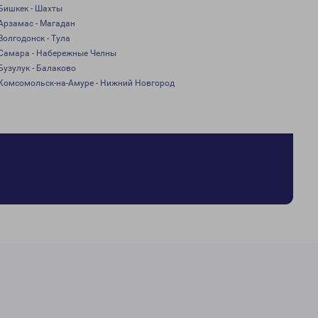
Бишкек - Шахты
Арзамас - Магадан
Волгодонск - Тула
Самара - Набережные Челны
Бузулук - Балаково
Комсомольск-на-Амуре - Нижний Новгород