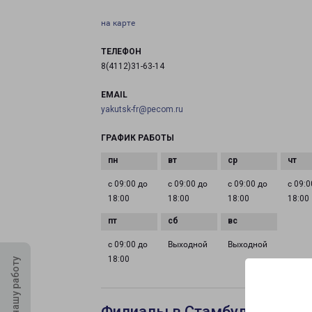
на карте
ТЕЛЕФОН
8(4112)31-63-14
EMAIL
yakutsk-fr@pecom.ru
ГРАФИК РАБОТЫ
с 09:00 до
с 09:00 до
с 09:00 до
с 09:0
18:00
18:00
18:00
18:00
с 09:00 до
Выходной
Выходной
18:00
Оцените нашу работу
Филиалы в Стамбуле Олимп