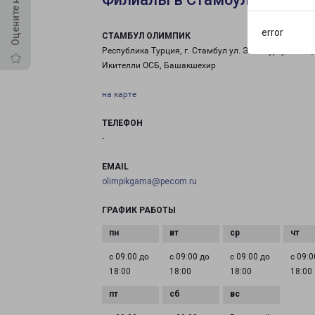
error
СТАМБУЛ ОЛИМПИК
Республика Турция, г. Стамбул ул. Эски Тургут Озал, 
Икителли ОСБ, Башакшехир
на карте
ТЕЛЕФОН
-
EMAIL
olimpikgama@pecom.ru
ГРАФИК РАБОТЫ
с 09:00 до
с 09:00 до
с 09:00 до
с 09:0
18:00
18:00
18:00
18:00