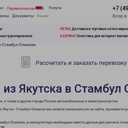
+7 (4
ас
Услуги
Перевозчикам
Вход в
рвисы
Документы
Акции
зы
RETAIL
Доставка в торговые сети и марк
ые грузоперевозки
EASYWAY
Логистика для интернет-магаз
 в Стамбул Олимпик
Рассчитать и заказать перевозку
 из Якутска в Стамбул
к, а также в другие города России автомобильным и авиатранспортом.
 Якутск - Стамбул Олимпик вы можете ознакомиться на сайте, произвести 
тамбул Олимпик, в калькуляторе необходимо ввести данные для расчета стои
ПЭК.