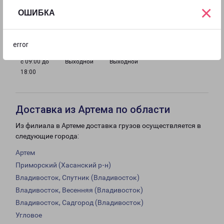
×
ОШИБКА
с 09:00 до
с 09:00 до
с 09:00 до
с 09:00 до
18:00
18:00
18:00
18:00
error
с 09:00 до
Выходной
Выходной
18:00
Доставка из Артема по области
Из филиала в Артеме доставка грузов осуществляется в
следующие города:
Артем
Приморский (Хасанский р-н)
Владивосток, Спутник (Владивосток)
Владивосток, Весенняя (Владивосток)
Владивосток, Садгород (Владивосток)
Угловое