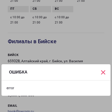
21:00
21:00
21:00
21:00
с 10:00 до
с 10:00 до
с 10:00 до
21:00
21:00
21:00
Филиалы в Бийске
БИЙСК
659328, Алтайский край, г. Бийск, ул. Василия
Шадрина, д. 62/1
×
ОШИБКА
на карте
error
ТЕЛЕФОН
8(3854) 555-800
EMAIL
biysk@pecom.ru