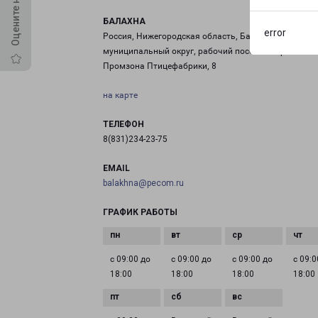
БАЛАХНА
error
Россия, Нижегородская область, Балахнинский
муниципальный округ, рабочий посёлок Первое Мая
Промзона Птицефабрики, 8
на карте
ТЕЛЕФОН
8(831)234-23-75
EMAIL
balakhna@pecom.ru
ГРАФИК РАБОТЫ
с 09:00 до
с 09:00 до
с 09:00 до
с 09:0
18:00
18:00
18:00
18:00