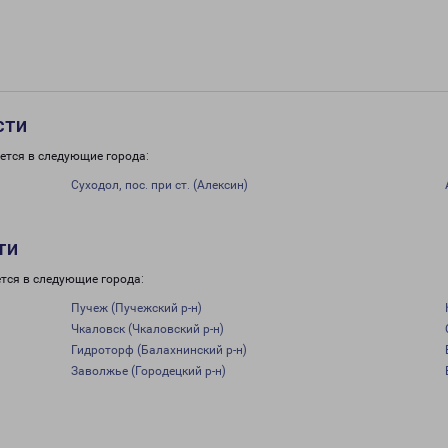
сти
ется в следующие города:
Суходол, пос. при ст. (Алексин)
ти
тся в следующие города:
Пучеж (Пучежский р-н)
Чкаловск (Чкаловский р-н)
Гидроторф (Балахнинский р-н)
Заволжье (Городецкий р-н)