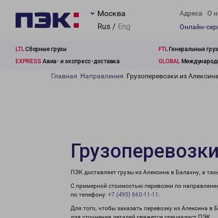
Москва
Адреса
О н
Rus /
Eng
Онлайн-се
LTL
Сборные грузы
FTL
Генеральные гру
EXPRESS
Авиа- и экспресс-доставка
GLOBAL
Международн
Главная
Направления
Грузоперевозки из Алексина
Грузоперевозки
ПЭК доставляет грузы из Алексина в Балахну, а та
С примерной стоимостью перевозки по направлению
по телефону:
+7 (495) 660-11-11
.
Для того, чтобы заказать перевозку из Алексина в 
для уточнения деталей свяжется специалист ПЭК.