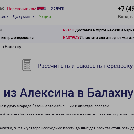
+7 (4
ас
Услуги
Перевозчикам
Вход в
рвисы
Документы
Акции
зы
RETAIL
Доставка в торговые сети и марк
ые грузоперевозки
EASYWAY
Логистика для интернет-магаз
 в Балахну
Рассчитать и заказать перевозку
 из Алексина в Балахну
кже в другие города России автомобильным и авиатранспортом.
 Алексин - Балахна вы можете ознакомиться на сайте, произвести расчет 
Балахну, в калькуляторе необходимо ввести данные для расчета стоимости д