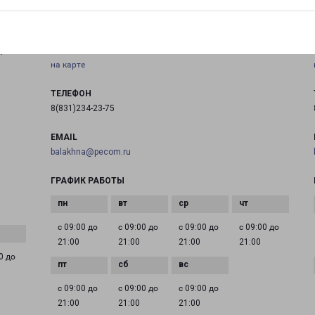
БАЛАХНА ДЗЕРЖИНСКОГО 2Б
город Балахна, проспект Дзержинского, 2Б
,
на карте
ТЕЛЕФОН
8(831)234-23-75
EMAIL
balakhna@pecom.ru
ГРАФИК РАБОТЫ
с 09:00 до
с 09:00 до
с 09:00 до
с 09:00 до
21:00
21:00
21:00
21:00
0 до
с 09:00 до
с 09:00 до
с 09:00 до
21:00
21:00
21:00