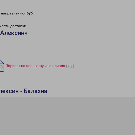
у направлению:
руб
.
мость доставки.
«Алексин»
(xls)
Тарифы на перевозку из филиала
лексин - Балахна