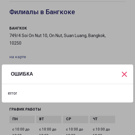
Филиалы в Бангкоке
БАНГКОК
749/4 Soi On Nut 10, On Nut, Suan Luang, Bangkok,
10250
на карте
ТЕЛЕФОН
×
ОШИБКА
+66-65-930-7353
EMAIL
error
bangkok-fr@pecom.ru
ГРАФИК РАБОТЫ
с 10:00 до
с 10:00 до
с 10:00 до
с 10:00 до