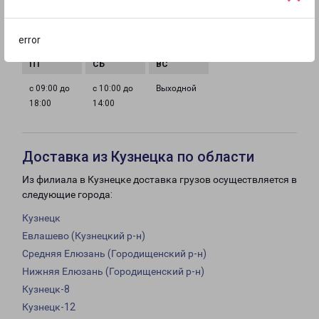
с 09:00 до
с 09:00 до
с 09:00 до
с 09:00 до
error
18:00
18:00
18:00
18:00
с 09:00 до
с 10:00 до
Выходной
18:00
14:00
Доставка из Кузнецка по области
Из филиала в Кузнецке доставка грузов осуществляется в
следующие города:
Кузнецк
Евлашево (Кузнецкий р-н)
Средняя Елюзань (Городищенский р-н)
Нижняя Елюзань (Городищенский р-н)
Кузнецк-8
Кузнецк-12