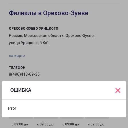
Филиалы в Орехово-Зуеве
ОРЕХОВО-ЗУЕВО УРИЦКОГО
Россия, Московская область, Орехово-Зуево,
улица Урицкого, 98с1
на карте
ТЕЛЕФОН
8(496)413-69-35
×
EMAIL
ОШИБКА
oz-fr@pecom.ru
ГРАФИК РАБОТЫ
error
с 09:00 до
с 09:00 до
с 09:00 до
с 09:00 до