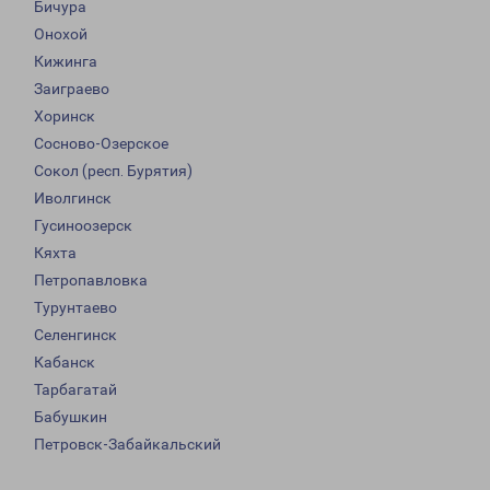
Бичура
Онохой
Кижинга
Заиграево
Хоринск
Сосново-Озерское
Сокол (респ. Бурятия)
Иволгинск
Гусиноозерск
Кяхта
Петропавловка
Турунтаево
Селенгинск
Кабанск
Тарбагатай
Бабушкин
Петровск-Забайкальский