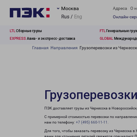
Москва
Адреса
О н
Rus /
Eng
Онлайн-се
LTL
Сборные грузы
FTL
Генеральные гру
EXPRESS
Авиа- и экспресс-доставка
GLOBAL
Международн
Главная
Направления
Грузоперевозки из Черкесс
Грузоперевозки
ПЭК доставляет грузы из Черкесска в Новороссийск
С примерной стоимостью перевозки по направлению
нам по телефону:
+7 (495) 660-11-11
.
Для того, чтобы заказать перевозку из Черкесска в
вами для уточнения деталей свяжется специалист 