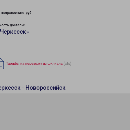
у направлению:
руб
.
мость доставки.
«Черкесск»
(xls)
Тарифы на перевозку из филиала
еркесск - Новороссийск