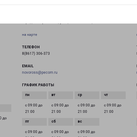
НОВОРОССИЙСК ПАЛЬМОВАЯ 6
город Новороссийск, улица Пальмовая, 6
на карте
ТЕЛЕФОН
8(8617) 306-373
EMAIL
novoross@pecom.ru
ГРАФИК РАБОТЫ
с 09:00 до
с 09:00 до
с 09:00 до
с 09:00 до
21:00
21:00
21:00
21:00
0 до
с 09:00 до
с 09:00 до
с 09:00 до