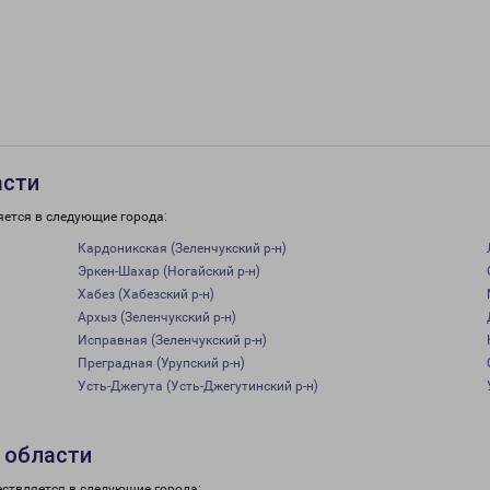
асти
яется в следующие города:
Кардоникская (Зеленчукский р-н)
Эркен-Шахар (Ногайский р-н)
Хабез (Хабезский р-н)
Архыз (Зеленчукский р-н)
Исправная (Зеленчукский р-н)
Преградная (Урупский р-н)
Усть-Джегута (Усть-Джегутинский р-н)
 области
ествляется в следующие города: