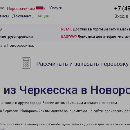
+7 (4
ас
Услуги
Перевозчикам
Вход в
рвисы
Документы
Акции
зы
RETAIL
Доставка в торговые сети и марк
ые грузоперевозки
EASYWAY
Логистика для интернет-магаз
ка в Новороссийск
Рассчитать и заказать перевозку
 из Черкесска в Новор
, а также в другие города России автомобильным и авиатранспортом.
 Черкесск - Новороссийск вы можете ознакомиться на сайте, произвести ра
 Новороссийск, в калькуляторе необходимо ввести данные для расчета стоим
ПЭК.