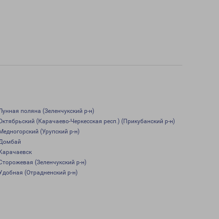
Лунная поляна (Зеленчукский р-н)
Октябрьский (Карачаево-Черкесская респ.) (Прикубанский р-н)
Медногорский (Урупский р-н)
Домбай
Карачаевск
Сторожевая (Зеленчукский р-н)
Удобная (Отрадненский р-н)