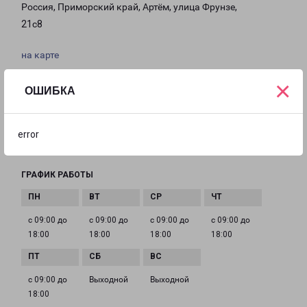
Россия, Приморский край, Артём, улица Фрунзе,
21с8
на карте
×
ТЕЛЕФОН
ОШИБКА
+7(423) 279-01-72
EMAIL
error
artem@pecom.ru
ГРАФИК РАБОТЫ
с 09:00 до
с 09:00 до
с 09:00 до
с 09:00 до
18:00
18:00
18:00
18:00
с 09:00 до
Выходной
Выходной
18:00