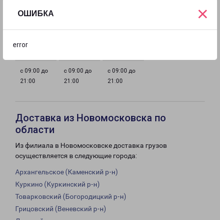
×
ОШИБКА
с 09:00 до
с 09:00 до
с 09:00 до
с 09:00 до
21:00
21:00
21:00
21:00
error
с 09:00 до
с 09:00 до
с 09:00 до
21:00
21:00
21:00
Доставка из Новомосковска по
области
Из филиала в Новомосковске доставка грузов
осуществляется в следующие города:
Архангельское (Каменский р-н)
Куркино (Куркинский р-н)
Товарковский (Богородицкий р-н)
Грицовский (Веневский р-н)