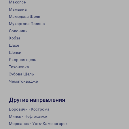
Макопсе
Мамайка
Мамедова Щель
Мухортова Поляна
Солоники
Хобза
Шахе
Шепси
Якорная щель
Тихоновка
Зубова Щель
Чемитоквадже
Другие направления
Боровичи - Кострома
Минск - Нефтекамск
Моршанск - Усть-Каменогорск