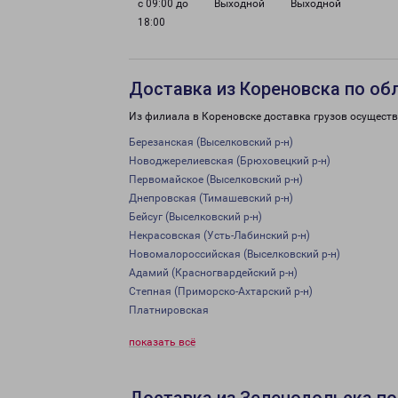
с 09:00 до
Выходной
Выходной
18:00
Доставка из Кореновска по об
Из филиала в Кореновске доставка грузов осуществ
Березанская (Выселковский р-н)
Новоджерелиевская (Брюховецкий р-н)
Первомайское (Выселковский р-н)
Днепровская (Тимашевский р-н)
Бейсуг (Выселковский р-н)
Некрасовская (Усть-Лабинский р-н)
Новомалороссийская (Выселковский р-н)
Адамий (Красногвардейский р-н)
Степная (Приморско-Ахтарский р-н)
Платнировская
показать всё