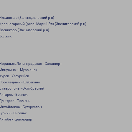
Ильинское (Зеленодольский р-н)
Красногорский (респ. Марий Эл) (Звениговский р-н)
Звенигово (Звениговский р-н)
Волжск
Норильск Ленинградская - Хасавюрт
Минусинск - Мурманск
Курск - Уссурийск
Прохладный - Шебекино
Ставрополь - Октябрьский
Ангарск - Брянск
Дмитров - Тюмень
Михайловка - Бугуруслан
Губкин - Энгельс
Актобе - Краснодар