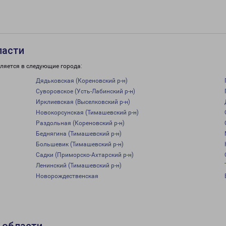
ласти
ляется в следующие города:
Дядьковская (Кореновский р-н)
Суворовское (Усть-Лабинский р-н)
Ирклиевская (Выселковский р-н)
Новокорсунская (Тимашевский р-н)
Раздольная (Кореновский р-н)
Беднягина (Тимашевский р-н)
Большевик (Тимашевский р-н)
Садки (Приморско-Ахтарский р-н)
Ленинский (Тимашевский р-н)
Новорождественская