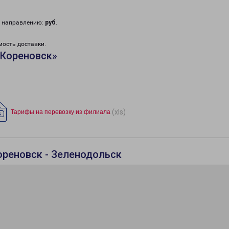
у направлению:
руб
.
мость доставки.
«Кореновск»
(xls)
Тарифы на перевозку из филиала
ореновск - Зеленодольск