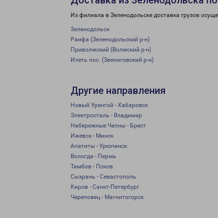
Доставка из Зеленодольска по
Из филиала в Зеленодольске доставка грузов осуще
Зеленодольск
Раифа (Зеленодольский р-н)
Приволжский (Волжский р-н)
Илеть пос. (Звениговский р-н)
Другие направления
Новый Уренгой - Хабаровск
Электросталь - Владимир
Набережные Челны - Брест
Ижевск - Минск
Апатиты - Урюпинск
Вологда - Пермь
Тамбов - Псков
Сызрань - Севастополь
Киров - Санкт-Петербург
Череповец - Магнитогорск