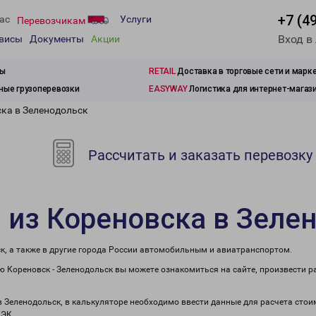
+7 (4
ас
Услуги
Перевозчикам
Вход в
рвисы
Документы
Акции
зы
RETAIL
Доставка в торговые сети и марк
ые грузоперевозки
EASYWAY
Логистика для интернет-магаз
ска в Зеленодольск
Рассчитать и заказать перевозку
 из Кореновска в Зеле
к, а также в другие города России автомобильным и авиатранспортом.
 Кореновск - Зеленодольск вы можете ознакомиться на сайте, произвести 
в Зеленодольск, в калькуляторе необходимо ввести данные для расчета стои
ПЭК.