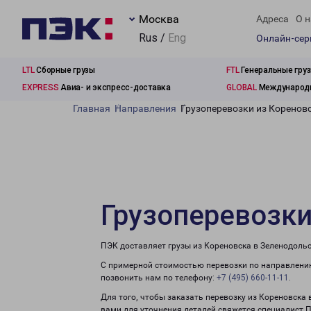
Москва
Адреса
О н
Rus /
Eng
Онлайн-се
LTL
Сборные грузы
FTL
Генеральные гру
EXPRESS
Авиа- и экспресс-доставка
GLOBAL
Международн
Главная
Направления
Грузоперевозки из Коренов
Грузоперевозки
ПЭК доставляет грузы из Кореновска в Зеленодольс
С примерной стоимостью перевозки по направлению
позвонить нам по телефону:
+7 (495) 660-11-11
.
Для того, чтобы заказать перевозку из Кореновска 
вами для уточнения деталей свяжется специалист 