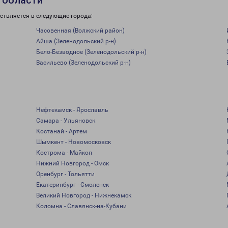
 области
ствляется в следующие города:
Часовенная (Волжский район)
Айша (Зеленодольский р-н)
Бело-Безводное (Зеленодольский р-н)
Васильево (Зеленодольский р-н)
Нефтекамск - Ярославль
Самара - Ульяновск
Костанай - Артем
Шымкент - Новомосковск
Кострома - Майкоп
Нижний Новгород - Омск
Оренбург - Тольятти
Екатеринбург - Смоленск
Великий Новгород - Нижнекамск
Коломна - Славянск-на-Кубани