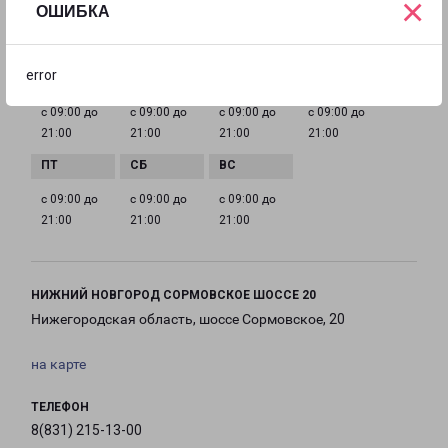
×
nnov@pecom.ru
ОШИБКА
ГРАФИК РАБОТЫ
error
с 09:00 до
с 09:00 до
с 09:00 до
с 09:00 до
21:00
21:00
21:00
21:00
с 09:00 до
с 09:00 до
с 09:00 до
21:00
21:00
21:00
НИЖНИЙ НОВГОРОД СОРМОВСКОЕ ШОССЕ 20
Нижегородская область, шоссе Сормовское, 20
на карте
ТЕЛЕФОН
8(831) 215-13-00