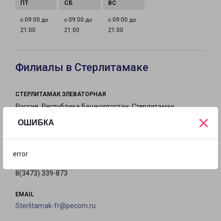
с 09:00 до
с 09:00 до
с 09:00 до
21:00
21:00
21:00
Филиалы в Стерлитамаке
СТЕРЛИТАМАК ЭЛЕВАТОРНАЯ
Россия, Республика Башкортостан, Стерлитамак,
×
Элеваторная улица, 19
ОШИБКА
на карте
error
ТЕЛЕФОН
8(3473) 339-873
EMAIL
Sterlitamak-fr@pecom.ru