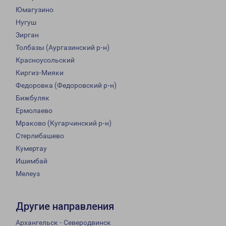
Юмагузино
Нугуш
Зирган
Толбазы (Аургазинский р-н)
Красноусольский
Киргиз-Мияки
Федоровка (Федоровский р-н)
Бижбуляк
Ермолаево
Мраково (Кугарчинский р-н)
Стерлибашево
Кумертау
Ишимбай
Мелеуз
Другие направления
Архангельск - Северодвинск