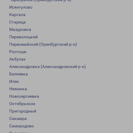
Исянгулово
Каргала
Старица
Мазуровка
Переволоцкий
Первомайский (Оренбургский р-н)
Ростоши
Акбулак
Александровка (Александровский р-н)
Беляевка
Илек
Нежинка
Новосергиевка
Октябрьское
Пригородный
Сакмара
Самородово