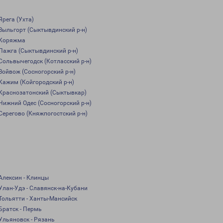
Ярега (Ухта)
Выльгорт (Сыктывдинский р-н)
Коряжма
Пажга (Сыктывдинский р-н)
Сольвычегодск (Котласский р-н)
Войвож (Сосногорский р-н)
Кажим (Койгородский р-н)
Краснозатонский (Сыктывкар)
Нижний Одес (Сосногорский р-н)
Серегово (Княжпогостский р-н)
Алексин - Клинцы
Улан-Удэ - Славянск-на-Кубани
Тольятти - Ханты-Мансийск
Братск - Пермь
Ульяновск - Рязань