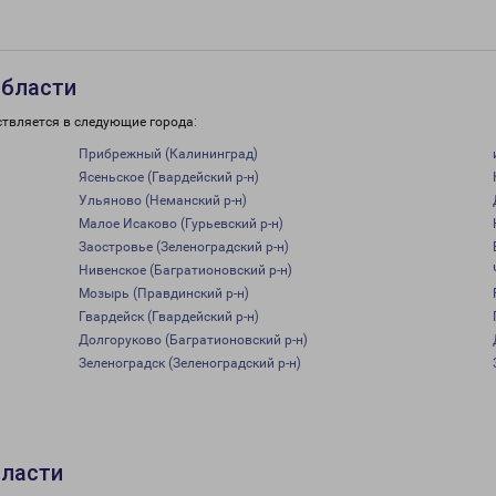
области
ствляется в следующие города:
Прибрежный (Калининград)
Ясеньское (Гвардейский р-н)
Ульяново (Неманский р-н)
Малое Исаково (Гурьевский р-н)
Заостровье (Зеленоградский р-н)
Нивенское (Багратионовский р-н)
Мозырь (Правдинский р-н)
Гвардейск (Гвардейский р-н)
Долгоруково (Багратионовский р-н)
Зеленоградск (Зеленоградский р-н)
бласти