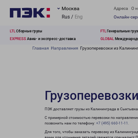
Москва
Адреса
О н
Rus /
Eng
Онлайн-се
LTL
Сборные грузы
FTL
Генеральные гру
EXPRESS
Авиа- и экспресс-доставка
GLOBAL
Международн
Главная
Направления
Грузоперевозки из Калинин
Грузоперевозки
ПЭК доставляет грузы из Калининграда в Сыктывка
С примерной стоимостью перевозки по направлению
позвонить нам по телефону:
+7 (495) 660-11-11
.
Для того, чтобы заказать перевозку из Калинингра
вами для уточнения деталей свяжется специалист 