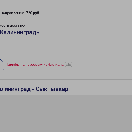
у направлению:
720 руб
.
мость доставки.
«Калининград»
(xls)
Тарифы на перевозку из филиала
алининград - Сыктывкар