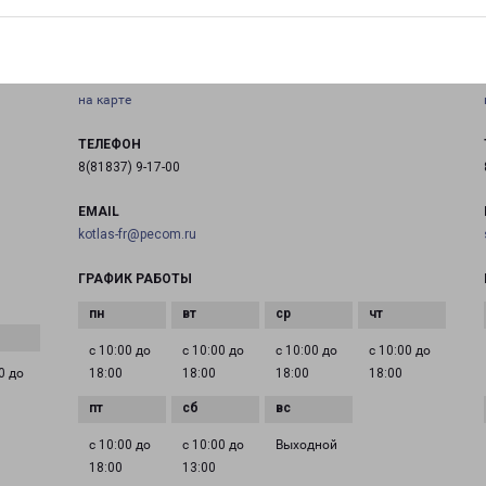
КОТЛАС
я
Архангельская обл., г. Котлас, ул.Чиркова,д.13
на карте
ТЕЛЕФОН
8(81837) 9-17-00
EMAIL
kotlas-fr@pecom.ru
ГРАФИК РАБОТЫ
с 10:00 до
с 10:00 до
с 10:00 до
с 10:00 до
0 до
18:00
18:00
18:00
18:00
с 10:00 до
с 10:00 до
Выходной
18:00
13:00