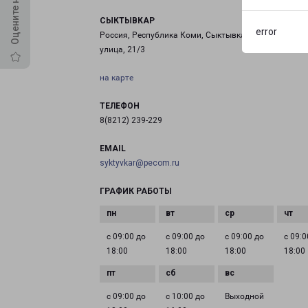
СЫКТЫВКАР
error
Россия, Республика Коми, Сыктывкар, Лесопаркова
улица, 21/3
на карте
ТЕЛЕФОН
8(8212) 239-229
EMAIL
syktyvkar@pecom.ru
ГРАФИК РАБОТЫ
с 09:00 до
с 09:00 до
с 09:00 до
с 09:0
18:00
18:00
18:00
18:00
с 09:00 до
с 10:00 до
Выходной