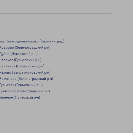
им. Космодемьянского (Калининград)
Коврово (Зеленоградский р-н)
Дубки (Неманский р-н)
Невское (Гурьевский р-н)
Балтийск (Балтийский р-н)
Чехово (Багратионовский р-н)
Романово (Зеленоградский р-н)
Гурьевск (Гурьевский р-н)
Донское (Зеленоградский р-н)
Зеленое (Полесский р-н)