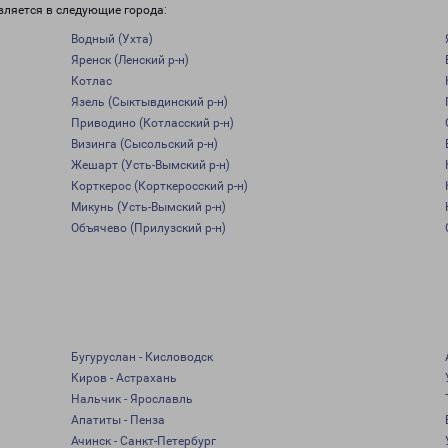
вляется в следующие города:
Водный (Ухта)
Яренск (Ленский р-н)
Котлас
Язель (Сыктывдинский р-н)
Приводино (Котласский р-н)
Визинга (Сысольский р-н)
Жешарт (Усть-Вымский р-н)
Корткерос (Корткеросский р-н)
Микунь (Усть-Вымский р-н)
Объячево (Прилузский р-н)
Бугуруслан - Кисловодск
Киров - Астрахань
Нальчик - Ярославль
Апатиты - Пенза
Ачинск - Санкт-Петербург