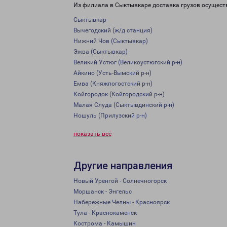
Из филиала в Сыктывкаре доставка грузов осущест
Сыктывкар
Вычегодский (ж/д станция)
Нижний Чов (Сыктывкар)
Эжва (Сыктывкар)
Великий Устюг (Великоустюгский р-н)
Айкино (Усть-Вымский р-н)
Емва (Княжпогостский р-н)
Койгородок (Койгородский р-н)
Малая Слуда (Сыктывдинский р-н)
Ношуль (Прилузский р-н)
показать всё
Другие направления
Новый Уренгой - Солнечногорск
Моршанск - Энгельс
Набережные Челны - Красноярск
Тула - Краснокаменск
Кострома - Камышин