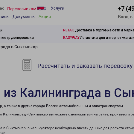
+7 (4
ас
Услуги
Перевозчикам
Вход в
рвисы
Документы
Акции
зы
RETAIL
Доставка в торговые сети и марк
ые грузоперевозки
EASYWAY
Логистика для интернет-магаз
града в Сыктывкар
Рассчитать и заказать перевозку
 из Калининграда в С
р, а также в другие города России автомобильным и авиатранспортом.
 Калининград - Сыктывкар вы можете ознакомиться на сайте, произвести р
да в Сыктывкар, в калькуляторе необходимо ввести данные для расчета стои
ПЭК.