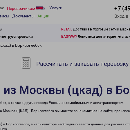
+7 (4
ас
Услуги
Перевозчикам
Вход в
рвисы
Документы
Акции
зы
RETAIL
Доставка в торговые сети и марк
ые грузоперевозки
EASYWAY
Логистика для интернет-магаз
цкад) в Борисоглебск
Рассчитать и заказать перевозку
 из Москвы (цкад) в Б
ебск, а также в другие города России автомобильным и авиатранспортом.
 Москва (ЦКАД) - Борисоглебск вы можете ознакомиться на сайте, произве
д) в Борисоглебск, в калькуляторе необходимо ввести данные для расчета с
 ПЭК.