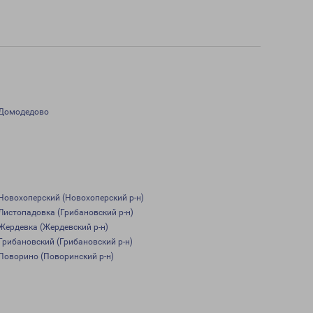
Домодедово
Новохоперский (Новохоперский р-н)
Листопадовка (Грибановский р-н)
Жердевка (Жердевский р-н)
Грибановский (Грибановский р-н)
Поворино (Поворинский р-н)