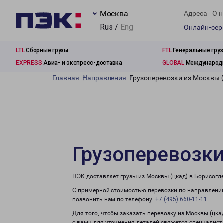
Москва
Адреса
О н
Rus /
Eng
Онлайн-се
LTL
Сборные грузы
FTL
Генеральные гру
EXPRESS
Авиа- и экспресс-доставка
GLOBAL
Международн
Главная
Направления
Грузоперевозки из Москвы (
Грузоперевозки
ПЭК доставляет грузы из Москвы (цкад) в Борисогл
С примерной стоимостью перевозки по направлению
позвонить нам по телефону:
+7 (495) 660-11-11
.
Для того, чтобы заказать перевозку из Москвы (цка
с вами для уточнения деталей свяжется специалист