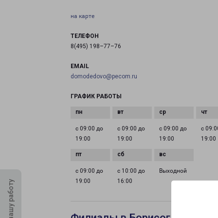
на карте
ТЕЛЕФОН
8(495) 198–77–76
EMAIL
domodedovo@pecom.ru
ГРАФИК РАБОТЫ
с 09:00 до
с 09:00 до
с 09:00 до
с 09:0
19:00
19:00
19:00
19:00
с 09:00 до
с 10:00 до
Выходной
19:00
16:00
Оцените нашу работу
Филиалы в Борисоглебске