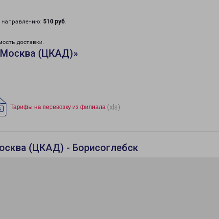
у направлению:
510 руб
.
мость доставки.
«Москва (ЦКАД)»
(xls)
Тарифы на перевозку из филиала
осква (ЦКАД) - Борисоглебск