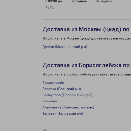
с 09:00 до
Выходной
Выходной
18:00
Доставка из Москвы (цкад) по
Из филиала в Москве (цкад) доставка грузов осуще
Грибки (Мытищинский р-н)
Доставка из Борисоглебска по
Из филиала в Борисоглебске доставка грузов осуще
Борисоглебск
Вязовка (Еланский р-н)
Байчурово (Поворинский р-н)
Уварово
Алексеевка (Алексеевский р-н.)
Таловая (Таловский р-н)