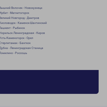
Вышний Волочек - Новокузнецк
Ирбит - Магнитогорск
Великий Новгород - Дмитров
Кисловодск - Каменск-Шахтинский
Ташкент - Рыбинск
Норильск Ленинградская - Киров
Усть-Каменогорск - Орел
Стерлитамак - Бангкок
Дубна - Ленинградская Станица
Томилино - Россошь