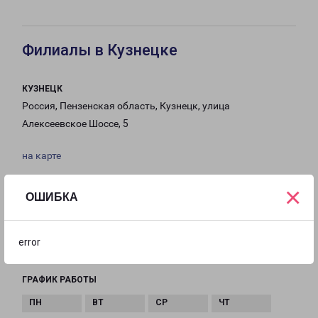
Филиалы в Кузнецке
КУЗНЕЦК
Россия, Пензенская область, Кузнецк, улица
Алексеевское Шоссе, 5
на карте
ТЕЛЕФОН
×
ОШИБКА
8(84157) 355-48
EMAIL
error
kuznetsk@pecom.ru
ГРАФИК РАБОТЫ