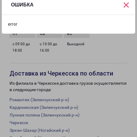
×
ОШИБКА
с 09:00 до
с 09:00 до
с 09:00 до
с 09:00 до
error
18:00
18:00
18:00
18:00
с 09:00 до
с 10:00 до
Выходной
18:00
16:00
Доставка из Черкесска по области
Из филиала в Черкесске доставка грузов осуществляется
в следующие города:
Романтик (Зеленчукский р-н)
Кардоникская (Зеленчукский р-н)
Лунная поляна (Зеленчукский р-н)
Черкесск
Эркен-Шахар (Ногайский р-н)