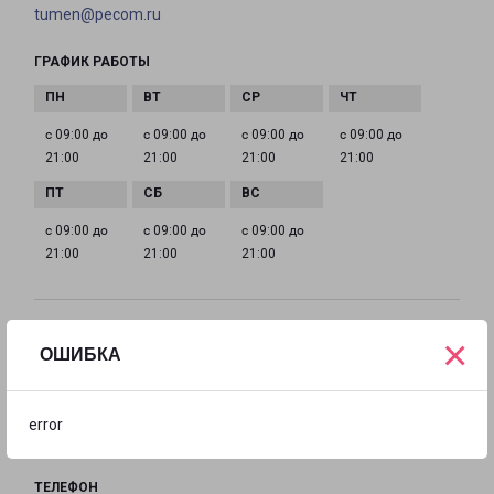
tumen@pecom.ru
ГРАФИК РАБОТЫ
с 09:00 до
с 09:00 до
с 09:00 до
с 09:00 до
21:00
21:00
21:00
21:00
с 09:00 до
с 09:00 до
с 09:00 до
21:00
21:00
21:00
ТАЛИЦА
×
ОШИБКА
Свердловская обл., Талицкий р-н, п. Троицкий, ул.
Нахимова, д. 2
error
на карте
ТЕЛЕФОН