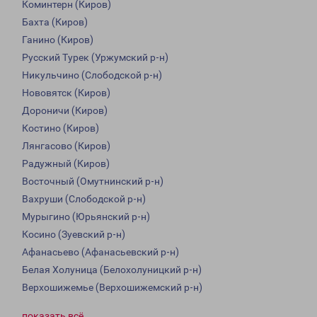
Коминтерн (Киров)
Бахта (Киров)
Ганино (Киров)
Русский Турек (Уржумский р-н)
Никульчино (Слободской р-н)
Нововятск (Киров)
Дороничи (Киров)
Костино (Киров)
Лянгасово (Киров)
Радужный (Киров)
Восточный (Омутнинский р-н)
Вахруши (Слободской р-н)
Мурыгино (Юрьянский р-н)
Косино (Зуевский р-н)
Афанасьево (Афанасьевский р-н)
Белая Холуница (Белохолуницкий р-н)
Верхошижемье (Верхошижемский р-н)
показать всё