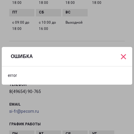
18:00
18:00
18:00
18:00
с 09:00 до
с 10:00 до
Выходной
18:00
16:00
СЕРГИЕВ ПОСАД ЦЕНТРАЛЬНАЯ 9А
×
ОШИБКА
Сергиев Посад город, улица Центральная, 9А
на карте
error
ТЕЛЕФОН
8(49654) 90-765
EMAIL
si-fr@pecom.ru
ГРАФИК РАБОТЫ