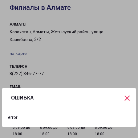
Филиалы в Алмате
АЛМАТЫ
Казахстан, Алматы, Жетысуский район, улица
Казыбаева, 3/2
на карте
ТЕЛЕФОН
8(727) 346-77-77
EMAIL
×
almaty@pecom.ru
ОШИБКА
ГРАФИК РАБОТЫ
error
с 09:00 до
с 09:00 до
с 09:00 до
с 09:00 до
18:00
18:00
18:00
18:00