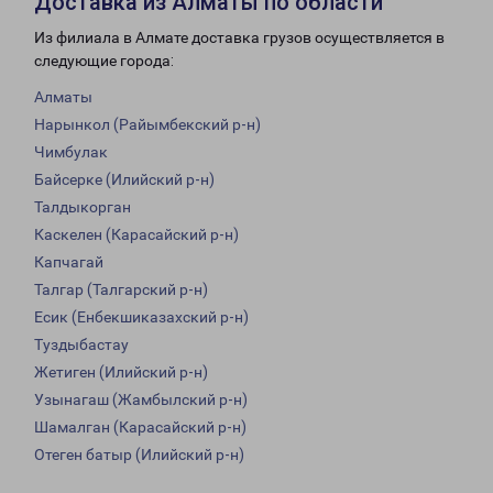
Доставка из Алматы по области
Из филиала в Алмате доставка грузов осуществляется в
следующие города:
Алматы
Нарынкол (Райымбекский р-н)
Чимбулак
Байсерке (Илийский р-н)
Талдыкорган
Каскелен (Карасайский р-н)
Капчагай
Талгар (Талгарский р-н)
Есик (Енбекшиказахский р-н)
Туздыбастау
Жетиген (Илийский р-н)
Узынагаш (Жамбылский р-н)
Шамалган (Карасайский р-н)
Отеген батыр (Илийский р-н)