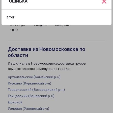
×
ОШИБКА
с 09:00 до
с 09:00 до
с 09:00 до
с 09:00 до
18:00
18:00
18:00
18:00
error
с 09:00 до
Выходной
Выходной
18:00
Доставка из Новомосковска по
области
Из филиала в Новомосковске доставка грузов
осуществляется в следующие города:
Архангельское (Каменский р-н)
Куркино (Куркинский р-н)
Товарковский (Богородицкий р-н)
Грицовский (Веневский р-н)
Донской
Узловая (Узловский р-н)