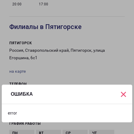
20:00
17:00
Филиалы в Пятигорске
ПЯТИГОРСК
Россия, Ставропольский край, Пятигорск, улица
Егоршина, 6с1
на карте
ТЕЛЕФОН
×
8(8793) 317-585
ОШИБКА
EMAIL
kmv@pecom.ru
error
ГРАФИК РАБОТЫ