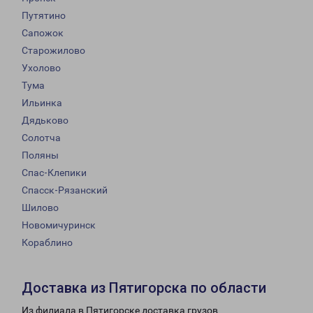
Путятино
Сапожок
Старожилово
Ухолово
Тума
Ильинка
Дядьково
Солотча
Поляны
Спас-Клепики
Спасск-Рязанский
Шилово
Новомичуринск
Кораблино
Доставка из Пятигорска по области
Из филиала в Пятигорске доставка грузов