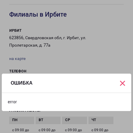
Филиалы в Ирбите
ИРБИТ
623856, Свердловская обл, г. Ирбит, ул.
Пролетарская, д. 77а
на карте
ТЕЛЕФОН
8 (34355) 7-78-90
×
ОШИБКА
EMAIL
irbit-fr@pecom.ru
error
ГРАФИК РАБОТЫ
с 09:00 до
с 09:00 до
с 09:00 до
с 09:00 до