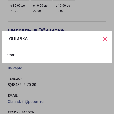
с 10:00 до
с 10:00 до
с 10:00 до
21:00
20:00
20:00
Филиалы в Обнинске
×
ОШИБКА
ОБНИНСК КИЕВСКОЕ
Россия, Калужская область, Обнинск, ул.
error
Железнодорожная, 9А
на карте
ТЕЛЕФОН
8(48439) 9-70-30
EMAIL
Obninsk-fr@pecom.ru
ГРАФИК РАБОТЫ