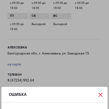
с 09:00 до
с 09:00 до
с 09:00 до
с 09:00 до
18:00
18:00
18:00
18:00
с 09:00 до
Выходной
Выходной
18:00
АЛЕКСЕЕВКА
Белгородская обл., г. Алексеевка, ул. Заводская 15
на карте
ТЕЛЕФОН
8 (47234) 992-64
EMAIL
×
ОШИБКА
alekseevka-fr@pecom.ru
ГРАФИК РАБОТЫ