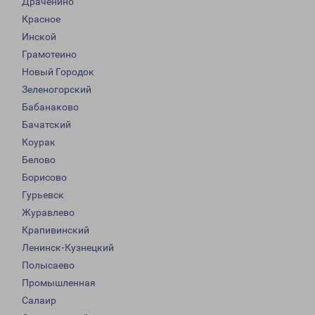
Драченино
Красное
Инской
Грамотеино
Новый Городок
Зеленогорский
Бабанаково
Бачатский
Коурак
Белово
Борисово
Гурьевск
Журавлево
Крапивинский
Ленинск-Кузнецкий
Полысаево
Промышленная
Салаир