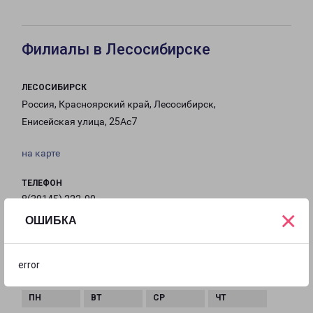
Филиалы в Лесосибирске
ЛЕСОСИБИРСК
Россия, Красноярский край, Лесосибирск,
Енисейская улица, 25Ас7
на карте
ТЕЛЕФОН
8(39145) 222-90
×
ОШИБКА
EMAIL
lesosibirsk-fr@pecom.ru
error
ГРАФИК РАБОТЫ