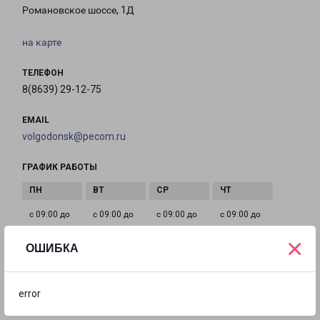
Романовское шоссе, 1Д
на карте
ТЕЛЕФОН
8(8639) 29-12-75
EMAIL
volgodonsk@pecom.ru
ГРАФИК РАБОТЫ
с 09:00 до
с 09:00 до
с 09:00 до
с 09:00 до
18:00
18:00
18:00
18:00
×
ОШИБКА
с 09:00 до
Выходной
Выходной
18:00
error