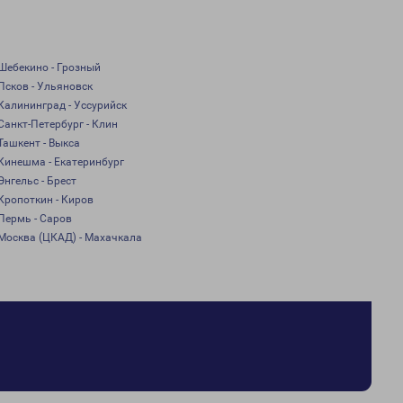
Шебекино - Грозный
Псков - Ульяновск
Калининград - Уссурийск
Санкт-Петербург - Клин
Ташкент - Выкса
Кинешма - Екатеринбург
Энгельс - Брест
Кропоткин - Киров
Пермь - Саров
Москва (ЦКАД) - Махачкала