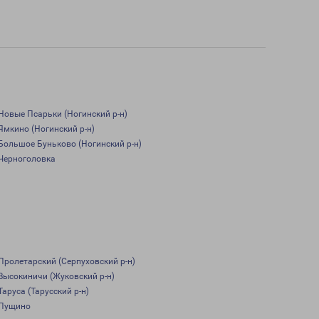
Новые Псарьки (Ногинский р-н)
Ямкино (Ногинский р-н)
Большое Буньково (Ногинский р-н)
Черноголовка
Пролетарский (Серпуховский р-н)
Высокиничи (Жуковский р-н)
Таруса (Тарусский р-н)
Пущино