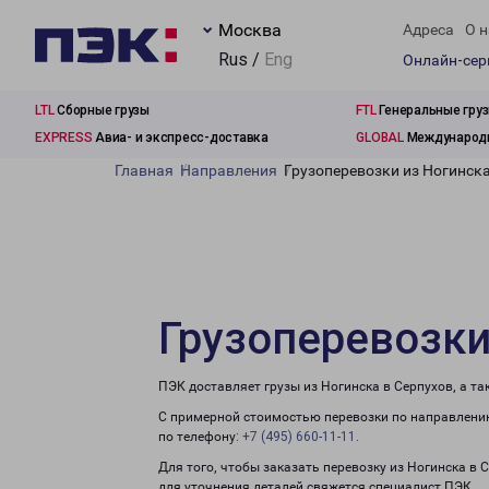
Москва
Адреса
О н
Rus /
Eng
Онлайн-се
LTL
Сборные грузы
FTL
Генеральные гру
EXPRESS
Авиа- и экспресс-доставка
GLOBAL
Международн
Главная
Направления
Грузоперевозки из Ногинска
Грузоперевозки
ПЭК доставляет грузы из Ногинска в Серпухов, а т
С примерной стоимостью перевозки по направлению
по телефону:
+7 (495) 660-11-11
.
Для того, чтобы заказать перевозку из Ногинска в 
для уточнения деталей свяжется специалист ПЭК.