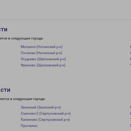
сти
ется в следующие города:
Молзино (Ногинский р-н)
Починки (Ногинский р-н)
Огуднево (Щёлковский р-н)
Фряново (Щелковский р-н)
асти
яется в следующие города:
Заокский (Заокский р-н)
Съяново-2 (Серпуховский р-н)
Калиново (Серпуховский р-н)
Протвино