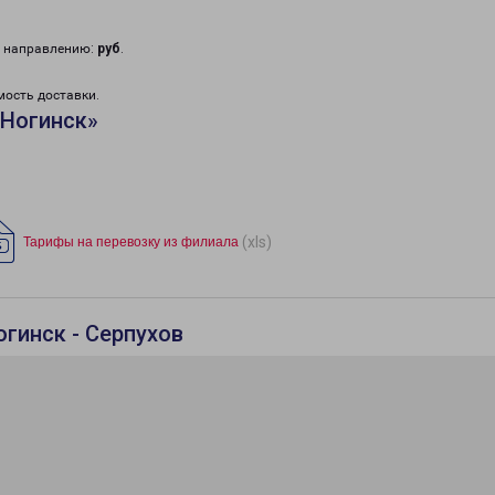
у направлению:
руб
.
мость доставки.
«Ногинск»
(xls)
Тарифы на перевозку из филиала
гинск - Серпухов