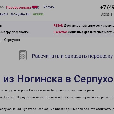
+7 (4
ас
Услуги
Перевозчикам
Вход в
рвисы
Документы
Акции
зы
RETAIL
Доставка в торговые сети и марк
ые грузоперевозки
EASYWAY
Логистика для интернет-магаз
 в Серпухов
Рассчитать и заказать перевозку
 из Ногинска в Серпухо
акже в другие города России автомобильным и авиатранспортом.
 Ногинск - Серпухов вы можете ознакомиться на сайте, произвести расчет
Серпухов, в калькуляторе необходимо ввести данные для расчета стоимости 