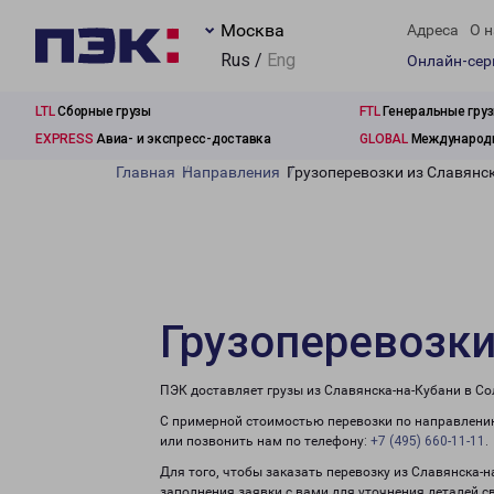
Москва
Адреса
О н
Rus /
Eng
Онлайн-се
LTL
Сборные грузы
FTL
Генеральные гру
EXPRESS
Авиа- и экспресс-доставка
GLOBAL
Международн
Главная
Направления
Грузоперевозки из Славянс
Грузоперевозки
ПЭК доставляет грузы из Славянска-на-Кубани в Со
С примерной стоимостью перевозки по направлению
или позвонить нам по телефону:
+7 (495) 660-11-11
.
Для того, чтобы заказать перевозку из Славянска-
заполнения заявки с вами для уточнения деталей с