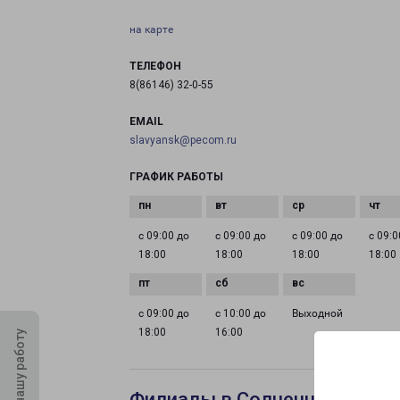
на карте
ТЕЛЕФОН
8(86146) 32-0-55
EMAIL
slavyansk@pecom.ru
ГРАФИК РАБОТЫ
с 09:00 до
с 09:00 до
с 09:00 до
с 09:0
18:00
18:00
18:00
18:00
с 09:00 до
с 10:00 до
Выходной
18:00
16:00
Оцените нашу работу
Филиалы в Солнечногорске