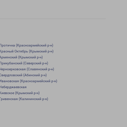
Протичка (Красноармейский р-н)
Красный Октябрь (Крымский р-н)
Армянский (Крымский р-н)
Прикубанский (Северский р-н)
Черноерковская (Славянский р-н)
Свердловский (Абинский р-н)
Ивановская (Красноармейский р-н)
Неберджаевская
Киевское (Крымский р-н)
Гривенская (Калининский р-н)