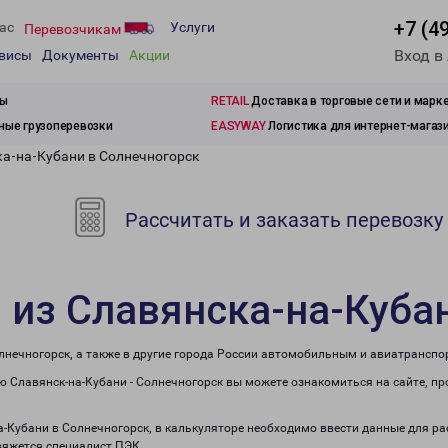
+7 (4
ас
Услуги
Перевозчикам
Вход в
рвисы
Документы
Акции
зы
RETAIL
Доставка в торговые сети и марк
ые грузоперевозки
EASYWAY
Логистика для интернет-магаз
ка-на-Кубани в Солнечногорск
Рассчитать и заказать перевозку
 из Славянска-на-Куба
лнечногорск, а также в другие города России автомобильным и авиатранспо
 Славянск-на-Кубани - Солнечногорск вы можете ознакомиться на сайте, п
на-Кубани в Солнечногорск, в калькуляторе необходимо ввести данные для ра
вяжется специалист ПЭК.