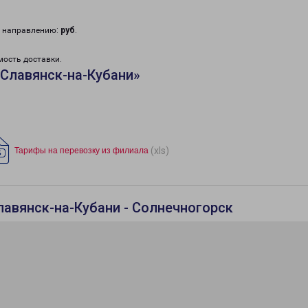
у направлению:
руб
.
мость доставки.
Славянск-на-Кубани»
(xls)
Тарифы на перевозку из филиала
лавянск-на-Кубани - Солнечногорск