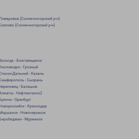
Поваровка (Солнечногорский р-н)
Есипово (Солнечногорский р-н)
Вологда - Благовещенск
Кисловодск - Грозный
Спасск-Дальний - Казань
Симферополь - Сызрань
Череповец - Балашов
Алматы - Нефтеюганск2
Брянск - Оренбург
Новороссийск - Краснодар
Моршанск - Новочеркасск
Биробиджан - Мурманск