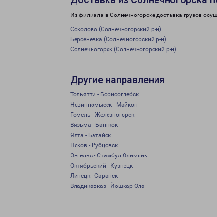
Доставка из Солнечногорска п
Из филиала в Солнечногорске доставка грузов осущ
Соколово (Солнечногорский р-н)
Берсеневка (Солнечногорский р-н)
Солнечногорск (Солнечногорский р-н)
Другие направления
Тольятти - Борисоглебск
Невинномысск - Майкоп
Гомель - Железногорск
Вязьма - Бангкок
Ялта - Батайск
Псков - Рубцовск
Энгельс - Стамбул Олимпик
Октябрьский - Кузнецк
Липецк - Саранск
Владикавказ - Йошкар-Ола