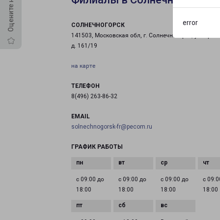
error
СОЛНЕЧНОГОРСК
141503, Московская обл, г. Солнечногорск, ул. Крас
д. 161/19
на карте
ТЕЛЕФОН
8(496) 263-86-32
EMAIL
solnechnogorsk-fr@pecom.ru
ГРАФИК РАБОТЫ
с 09:00 до
с 09:00 до
с 09:00 до
с 09:0
18:00
18:00
18:00
18:00