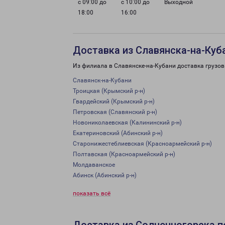
с 09:00 до
с 10:00 до
Выходной
18:00
16:00
Доставка из Славянска-на-Куб
Из филиала в Славянске-на-Кубани доставка грузов
Славянск-на-Кубани
Троицкая (Крымский р-н)
Гвардейский (Крымский р-н)
Петровская (Славянский р-н)
Новониколаевская (Калининский р-н)
Екатериновский (Абинский р-н)
Старонижестеблиевская (Красноармейский р-н)
Полтавская (Красноармейский р-н)
Молдаванское
Абинск (Абинский р-н)
показать всё