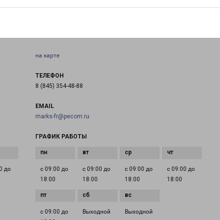
МАРКС
ная
Саратовская область, г. Маркс ул. Проспект Ленина д.
102 В
на карте
ТЕЛЕФОН
8 (845) 354-48-88
EMAIL
marks-fr@pecom.ru
ГРАФИК РАБОТЫ
0 до
с 09:00 до
с 09:00 до
с 09:00 до
с 09:00 до
18:00
18:00
18:00
18:00
с 09:00 до
Выходной
Выходной