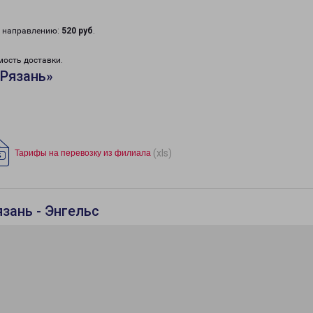
у направлению:
520 руб
.
мость доставки.
«Рязань»
(xls)
Тарифы на перевозку из филиала
зань - Энгельс