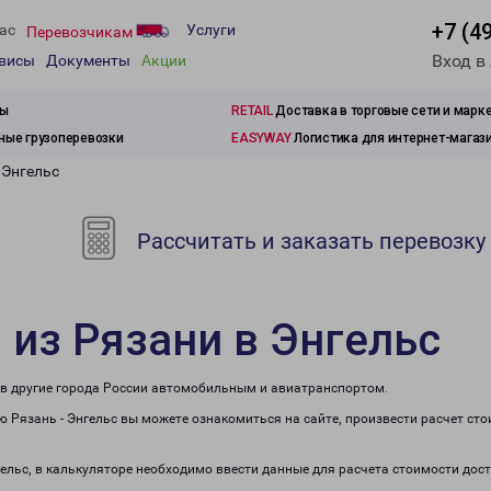
+7 (4
ас
Услуги
Перевозчикам
Вход в
рвисы
Документы
Акции
зы
RETAIL
Доставка в торговые сети и марк
ые грузоперевозки
EASYWAY
Логистика для интернет-магаз
 Энгельс
Рассчитать и заказать перевозку
 из Рязани в Энгельс
е в другие города России автомобильным и авиатранспортом.
 Рязань - Энгельс вы можете ознакомиться на сайте, произвести расчет ст
гельс, в калькуляторе необходимо ввести данные для расчета стоимости дос