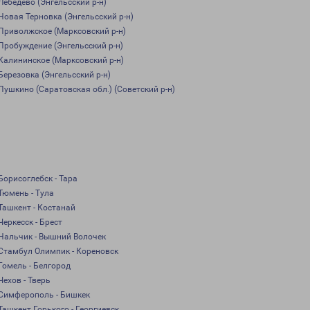
Лебедево (Энгельсский р-н)
Новая Терновка (Энгельсский р-н)
Приволжское (Марксовский р-н)
Пробуждение (Энгельсский р-н)
Калининское (Марксовский р-н)
Березовка (Энгельсский р-н)
Пушкино (Саратовская обл.) (Советский р-н)
Борисоглебск - Тара
Тюмень - Тула
Ташкент - Костанай
Черкесск - Брест
Нальчик - Вышний Волочек
Стамбул Олимпик - Кореновск
Гомель - Белгород
Чехов - Тверь
Симферополь - Бишкек
Ташкент Горького - Георгиевск