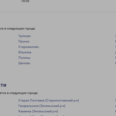
18:00
и
ся в следующие города:
Чулково
Пронск
Старожилово
Ильинка
Поляны
Шилово
сти
ется в следующие города:
Старая Полтавка (Старополтавский р-н)
Генеральское (Энгельсский р-н)
Каменка (Энгельсский р-н)