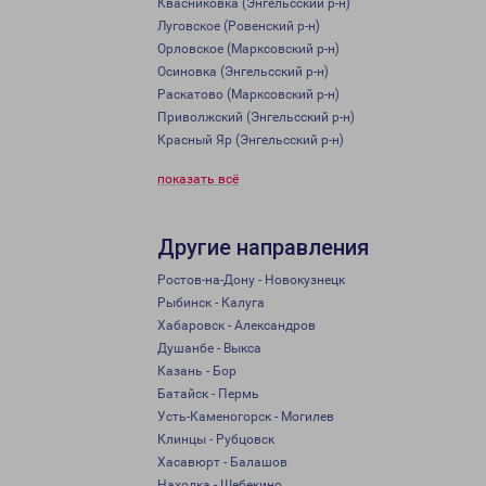
Квасниковка (Энгельсский р-н)
Луговское (Ровенский р-н)
Орловское (Марксовский р-н)
Осиновка (Энгельсский р-н)
Раскатово (Марксовский р-н)
Приволжский (Энгельсский р-н)
Красный Яр (Энгельсский р-н)
показать всё
Другие направления
Ростов-на-Дону - Новокузнецк
Рыбинск - Калуга
Хабаровск - Александров
Душанбе - Выкса
Казань - Бор
Батайск - Пермь
Усть-Каменогорск - Могилев
Клинцы - Рубцовск
Хасавюрт - Балашов
Находка - Шебекино