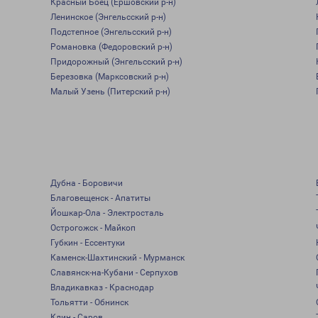
Красный Боец (Ершовский р-н)
Ленинское (Энгельсский р-н)
Подстепное (Энгельсский р-н)
Романовка (Федоровский р-н)
Придорожный (Энгельсский р-н)
Березовка (Марксовский р-н)
Малый Узень (Питерский р-н)
Дубна - Боровичи
Благовещенск - Апатиты
Йошкар-Ола - Электросталь
Острогожск - Майкоп
Губкин - Ессентуки
Каменск-Шахтинский - Мурманск
Славянск-на-Кубани - Серпухов
Владикавказ - Краснодар
Тольятти - Обнинск
Клин - Саров