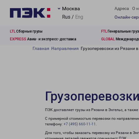
Москва
Адреса
О н
Rus /
Eng
Онлайн-се
LTL
Сборные грузы
FTL
Генеральные гру
EXPRESS
Авиа- и экспресс-доставка
GLOBAL
Международн
Главная
Направления
Грузоперевозки из Рязани в
Грузоперевозки
ПЭК доставляет грузы из Рязани в Энгельс, а такж
С примерной стоимостью перевозки по направлению
телефону:
+7 (495) 660-11-11
.
Для того, чтобы заказать перевозку из Рязани в Эн
уточнения деталей свяжется специалист ПЭК.