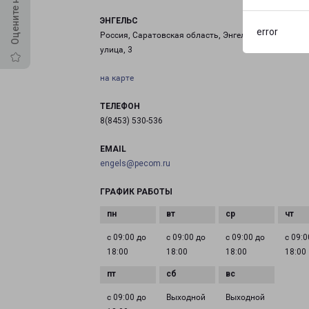
ЭНГЕЛЬС
error
Россия, Саратовская область, Энгельс, Промышлен
улица, 3
на карте
ТЕЛЕФОН
8(8453) 530-536
EMAIL
engels@pecom.ru
ГРАФИК РАБОТЫ
с 09:00 до
с 09:00 до
с 09:00 до
с 09:0
18:00
18:00
18:00
18:00
с 09:00 до
Выходной
Выходной