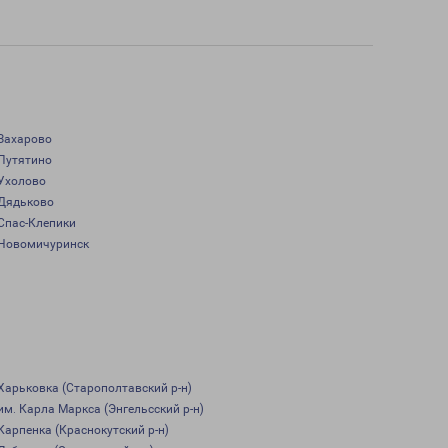
Захарово
Путятино
Ухолово
Дядьково
Спас-Клепики
Новомичуринск
Харьковка (Старополтавский р-н)
им. Карла Маркса (Энгельсский р-н)
Карпенка (Краснокутский р-н)