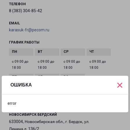
ТЕЛЕФОН
8 (383) 304-85-42
EMAIL
karasuk-fr@pecom.ru
ГРАФИК РАБОТЫ
с 09:00 до
с 09:00 до
с 09:00 до
с 09:00 до
18:00
18:00
18:00
18:00
×
ОШИБКА
с 09:00 до
Выходной
Выходной
18:00
error
НОВОСИБИРСК БЕРДСКИЙ
633004, Новосибирская обл., г. Бердск, ул.
Ленина,д. 136/2