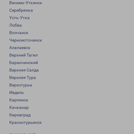
Висимо-Уткинск
Серебрянка
Усть-Утка
Лобва
Волчанск
Черноисточинск
Алапаевск
Верхний Тагил
Баранчинский
Верхняя Салда
Верхняя Тура
Верхотурье
Ивдель
Карпинск
Качканар
Кировград
Краснотурьинск