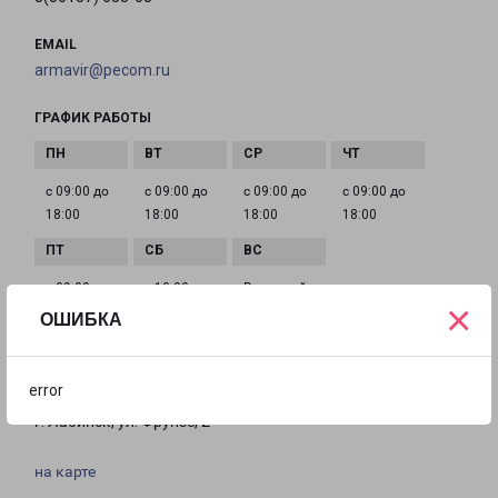
EMAIL
armavir@pecom.ru
ГРАФИК РАБОТЫ
с 09:00 до
с 09:00 до
с 09:00 до
с 09:00 до
18:00
18:00
18:00
18:00
с 09:00 до
с 10:00 до
Выходной
×
18:00
16:00
ОШИБКА
error
ЛАБИНСК
г. Лабинск, ул. Фрунзе, 2
на карте